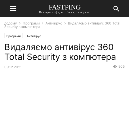
FASTPING
Все про софт, windows, інтернет
додому
Програми
Антивірус
Видаляємо антивірус 360 Total
Security з компютера
Програми
Антивірус
Видаляємо антивірус 360
Total Security з компютера
905
09.12.2021