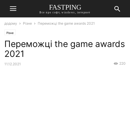
FASTPING
Все про софт, windows, інтернет
додому
Різне
Переможці the game awards 2021
Різне
Переможці the game awards
2021
220
11.12.2021