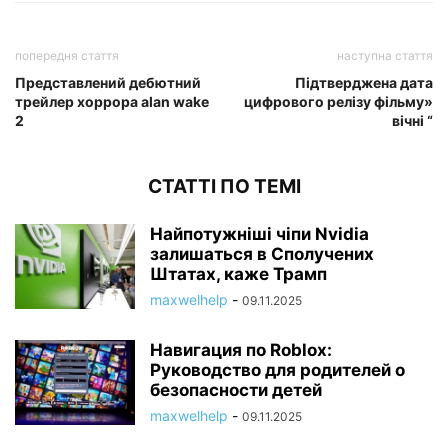
попередня стаття
наступна стаття
Представлений дебютний
Підтверджена дата
трейлер хоррора alan wake
цифрового релізу фільму»
2
вічні “
СТАТТІ ПО ТЕМІ
Найпотужніші чіпи Nvidia
залишаться в Сполучених
Штатах, каже Трамп
maxwelhelp
-
09.11.2025
Навигация по Roblox:
Руководство для родителей о
безопасности детей
maxwelhelp
-
09.11.2025