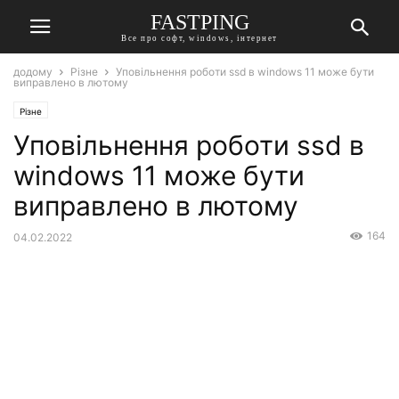
FASTPING
Все про софт, windows, інтернет
додому
Різне
Уповільнення роботи ssd в windows 11 може бути
виправлено в лютому
Різне
Уповільнення роботи ssd в
windows 11 може бути
виправлено в лютому
164
04.02.2022