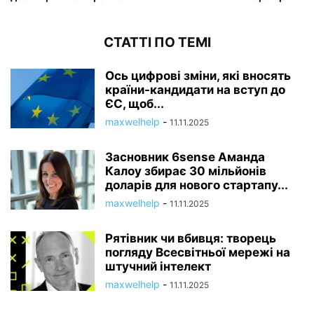
СТАТТІ ПО ТЕМІ
Ось цифрові зміни, які вносять
країни-кандидати на вступ до
ЄС, щоб...
maxwelhelp
-
11.11.2025
Засновник 6sense Аманда
Калоу збирає 30 мільйонів
доларів для нового стартапу...
maxwelhelp
-
11.11.2025
Рятівник чи вбивця: творець
погляду Всесвітньої мережі на
штучний інтелект
maxwelhelp
-
11.11.2025