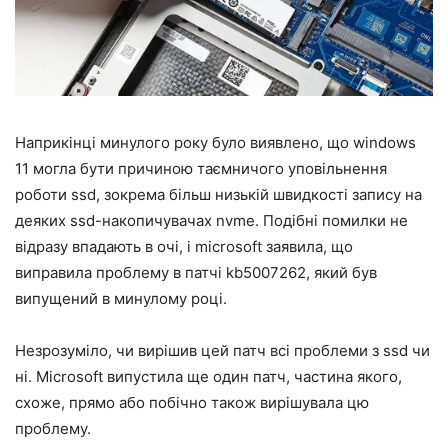
Наприкінці минулого року було виявлено, що windows
11 могла бути причиною таємничого уповільнення
роботи ssd, зокрема більш низькій швидкості запису на
деяких ssd-накопичувачах nvme. Подібні помилки не
відразу впадають в очі, і microsoft заявила, що
виправила проблему в патчі kb5007262, який був
випущений в минулому році.
Незрозуміло, чи вирішив цей патч всі проблеми з ssd чи
ні. Microsoft випустила ще один патч, частина якого,
схоже, прямо або побічно також вирішувала цю
проблему.