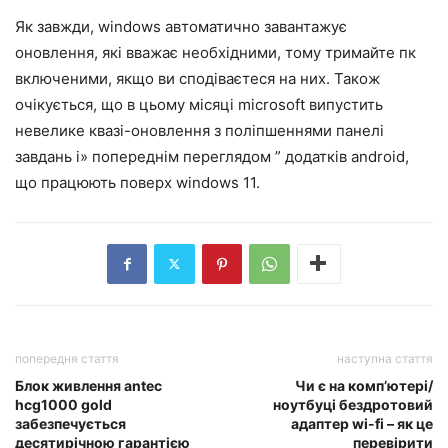
Як завжди, windows автоматично завантажує
оновлення, які вважає необхідними, тому тримайте пк
включеними, якщо ви сподіваєтеся на них. Також
очікується, що в цьому місяці microsoft випустить
невелике квазі-оновлення з поліпшеннями панелі
завдань і» попереднім переглядом ” додатків android,
що працюють поверх windows 11.
попередня стаття
наступна стаття
Блок живлення antec
Чи є на комп’ютері/
hcg1000 gold
ноутбуці бездротовий
забезпечується
адаптер wi-fi – як це
десятирічною гарантією
перевірити