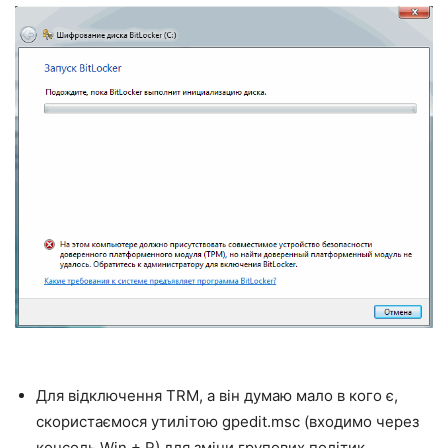
Для відключення TRM, а він думаю мало в кого є,
скористаємося утилітою gpedit.msc (входимо через
консоль Win + R) для зміни групових політик.