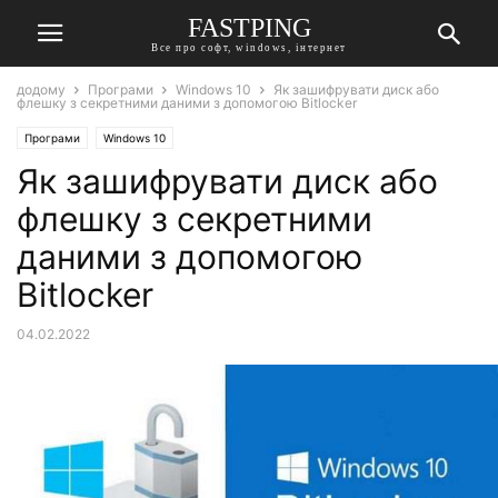
FASTPING
Все про софт, windows, інтернет
додому
Програми
Windows 10
Як зашифрувати диск або
флешку з секретними даними з допомогою Bitlocker
Програми
Windows 10
Як зашифрувати диск або
флешку з секретними
даними з допомогою
Bitlocker
04.02.2022