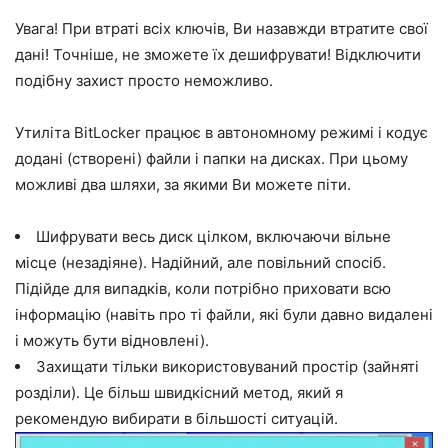
Увага! При втраті всіх ключів, Ви назавжди втратите свої
дані! Точніше, не зможете їх дешифрувати! Відключити
подібну захист просто неможливо.
Утиліта BitLocker працює в автономному режимі і кодує
додані (створені) файли і папки на дисках. При цьому
можливі два шляхи, за якими Ви можете піти.
Шифрувати весь диск цілком, включаючи вільне
місце (незадіяне). Надійний, але повільний спосіб.
Підійде для випадків, коли потрібно приховати всю
інформацію (навіть про ті файли, які були давно видалені
і можуть бути відновлені).
Захищати тільки використовуваний простір (зайняті
розділи). Це більш швидкісний метод, який я
рекомендую вибирати в більшості ситуацій.