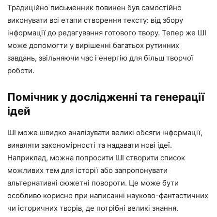
Традиційно письменник повинен був самостійно
виконувати всі етапи створення тексту: від збору
інформації до редагування готового твору. Тепер же ШІ
може допомогти у вирішенні багатьох рутинних
завдань, звільняючи час і енергію для більш творчої
роботи.
Помічник у дослідженні та генерації
ідей
ШІ може швидко аналізувати великі обсяги інформації,
виявляти закономірності та надавати нові ідеї.
Наприклад, можна попросити ШІ створити список
можливих тем для історії або запропонувати
альтернативні сюжетні повороти. Це може бути
особливо корисно при написанні науково-фантастичних
чи історичних творів, де потрібні великі знання.