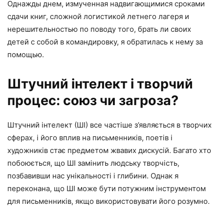
Однажды днем, измученная надвигающимися сроками
сдачи книг, сложной логистикой летнего лагеря и
нерешительностью по поводу того, брать ли своих
детей с собой в командировку, я обратилась к нему за
помощью.
Штучний інтелект і творчий
процес: союз чи загроза?
Штучний інтелект (ШІ) все частіше з’являється в творчих
сферах, і його вплив на письменників, поетів і
художників стає предметом жвавих дискусій. Багато хто
побоюється, що ШІ замінить людську творчість,
позбавивши нас унікальності і глибини. Однак я
переконана, що ШІ може бути потужним інструментом
для письменників, якщо використовувати його розумно.