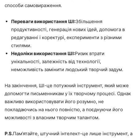
способи самовираження.
Переваги використання ШІ:
Збільшення
продуктивності, генерація нових ідей, допомога в
редагуванні і коректурі, експерименти з різними
стилями.
Недоліки використання ШІ:
Ризик втрати
унікальності, залежність від технології,
неможливість замінити людський творчий задум.
На закінчення, ШІ-це потужний інструмент, який може
допомогти письменникам у їх творчому процесі. Однак
важливо використовувати його розумно, не
покладаючись на нього повністю, а поєднуючи його
можливості з власним творчим талантом.
P.S.
Пам’ятайте, штучний інтелект-це лише інструмент, а