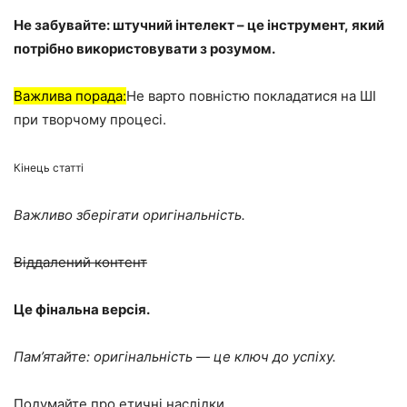
Не забувайте: штучний інтелект – це інструмент, який
потрібно використовувати з розумом.
Важлива порада:
Не варто повністю покладатися на ШІ
при творчому процесі.
Кінець статті
Важливо зберігати оригінальність.
Віддалений контент
Це фінальна версія.
Пам’ятайте: оригінальність — це ключ до успіху.
Подумайте про етичні наслідки.