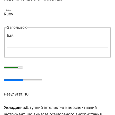
Rube
Ruby
Заголовок
Ім’я:
Результат: 10
Укладення:
Штучний інтелект-це перспективний
інструмент, що вимагає осмисленого використання.