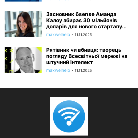
Засновник 6sense Аманда
Калоу збирає 30 мільйонів
доларів для нового стартапу...
maxwelhelp
-
11.11.2025
Рятівник чи вбивця: творець
погляду Всесвітньої мережі на
штучний інтелект
maxwelhelp
-
11.11.2025