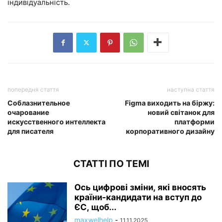
індивідуальність.
попередня стаття
наступна стаття
Соблазнительное
Figma виходить на біржу:
очарование
новий світанок для
искусственного интеллекта
платформи
для писателя
корпоративного дизайну
СТАТТІ ПО ТЕМІ
Ось цифрові зміни, які вносять
країни-кандидати на вступ до
ЄС, щоб...
maxwelhelp
-
11.11.2025