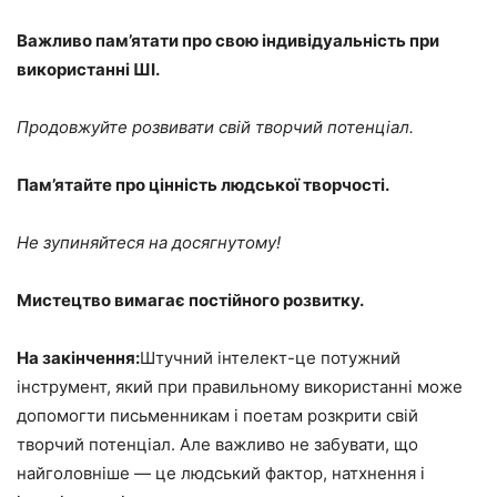
Важливо пам’ятати про свою індивідуальність при
використанні ШІ.
Продовжуйте розвивати свій творчий потенціал.
Пам’ятайте про цінність людської творчості.
Не зупиняйтеся на досягнутому!
Мистецтво вимагає постійного розвитку.
На закінчення:
Штучний інтелект-це потужний
інструмент, який при правильному використанні може
допомогти письменникам і поетам розкрити свій
творчий потенціал. Але важливо не забувати, що
найголовніше — це людський фактор, натхнення і