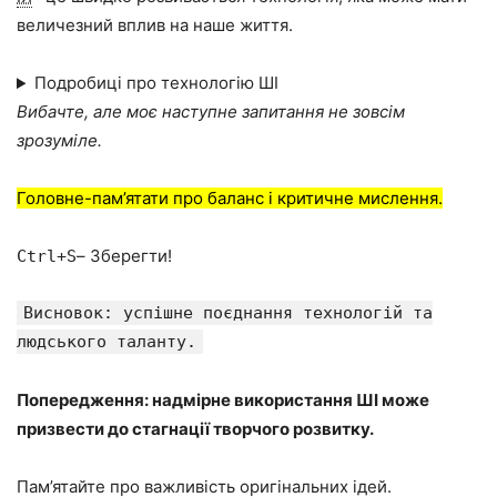
величезний вплив на наше життя.
Подробиці про технологію ШІ
Вибачте, але моє наступне запитання не зовсім
зрозуміле.
Головне-пам’ятати про баланс і критичне мислення.
– Зберегти!
Ctrl+S
Висновок: успішне поєднання технологій та
людського таланту.
Попередження: надмірне використання ШІ може
призвести до стагнації творчого розвитку.
Пам’ятайте про важливість оригінальних ідей.