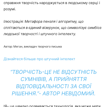
справжня творчість народжується в людському серці і
розумі.
Ілюстрація: Метафора пензля і алгоритму, що
сплітаються в єдиний візерунок, що символізує симбіоз
людської творчості і штучного інтелекту.
Автор: Меган, викладач творчого письма
Дізнайтеся більше про штучний інтелект
“ТВОРЧІСТЬ-ЦЕ НЕ ВІДСУТНІСТЬ
СУМНІВІВ, А ПРИЙНЯТТЯ
ВІДПОВІДАЛЬНОСТІ ЗА СВОЇ
РІШЕННЯ.”- АВТОР НЕВІДОМИЙ.
ІЯ
– це швидко розвивається технологія, яка може мати