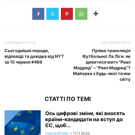
попередня стаття
наступна стаття
Сьогоднішні поради,
Пряма трансляція
відповіді та довідка від NYT
Футбольної Ла Ліги: як
за 15 червня #469
дивитися матч “Реал
Мадрид” – “Реал Мадрид”?
Майорка з будь-якої точки
світу
СТАТТІ ПО ТЕМІ
Ось цифрові зміни, які вносять
країни-кандидати на вступ до
ЄС, щоб...
maxwelhelp
-
11.11.2025