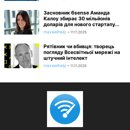
Засновник 6sense Аманда
Калоу збирає 30 мільйонів
доларів для нового стартапу...
maxwelhelp
-
11.11.2025
Рятівник чи вбивця: творець
погляду Всесвітньої мережі на
штучний інтелект
maxwelhelp
-
11.11.2025