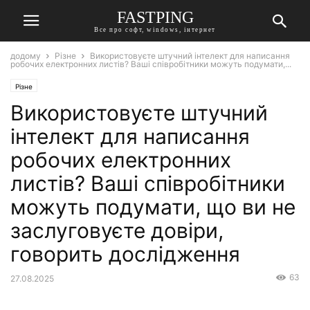
FASTPING
Все про софт, windows, інтернет
додому
Різне
Використовуєте штучний інтелект для написання
робочих електронних листів? Ваші співробітники можуть подумати,...
Різне
Використовуєте штучний
інтелект для написання
робочих електронних
листів? Ваші співробітники
можуть подумати, що ви не
заслуговуєте довіри,
говорить дослідження
63
27.08.2025