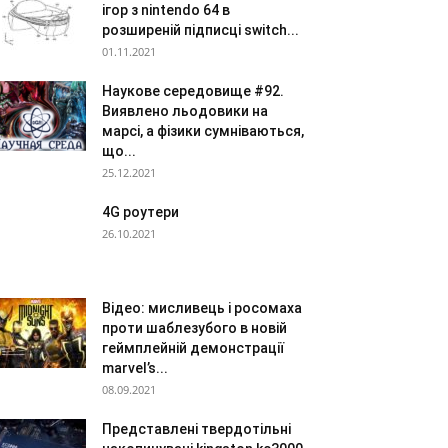
ігор з nintendo 64 в
розширеній підписці switch...
01.11.2021
Наукове середовище #92.
Виявлено льодовики на
марсі, а фізики сумніваються,
що...
25.12.2021
4G роутери
26.10.2021
Відео: мисливець і росомаха
проти шаблезубого в новій
геймплейній демонстрації
marvel’s...
08.09.2021
Представлені твердотільні