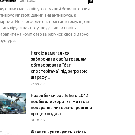
xwelhelp
-
28.12.2021
0
едставляємо вашій увазі гучний безкоштовний
тивірус Kingsoft. Даний вид антивіруса, є
арним. Його особливість полягає в тому, що він
вить віруси на льоту, не даючи їм навіть
трапити на компютер за рахунок своєї хмарної
руктури.
Heroic намагалися
заборонити своїм гравцям
обговорювати “баг
спостерігача” під загрозою
штрафу...
26.09.2021
Розробники battlefield 2042
пообіцяли жорсткі і миттєві
покарання читерів-спрощено
процес подачі...
01.10.2021
Фанати критикують якість