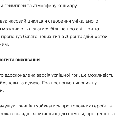
й геймплей та атмосферу кошмару.
вує часовий цикл для створення унікального
а можливість дізнатися більше про світ гри та
 пропонує багато нових типів зброї та здібностей,
ним.
омсти та виживання
то вдосконалена версія успішної гри, це можливість
ебезпеки та відчаю. Гра пропонує дивовижну
й.
змушує гравців турбуватися про головних героїв та
кликає складні запитання щодо помсти, прощення та