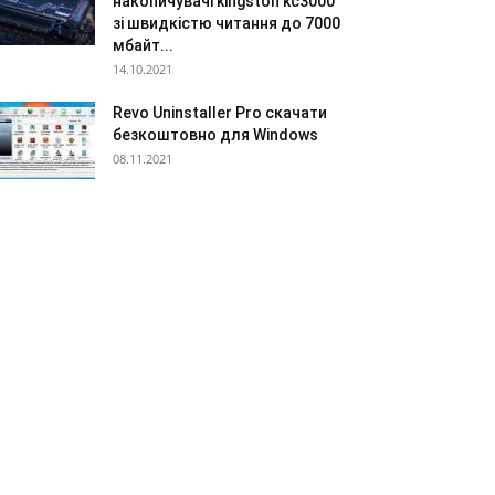
накопичувачі kingston kc3000
зі швидкістю читання до 7000
мбайт...
14.10.2021
Revo Uninstaller Pro скачати
безкоштовно для Windows
08.11.2021