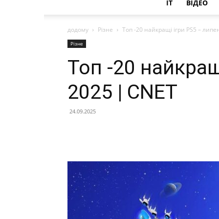
IT
ВІДЕО
додому
Різне
Топ -20 найкращі ігри PS5 – липе
Різне
Топ -20 найкращ
2025 | CNET
24.09.2025