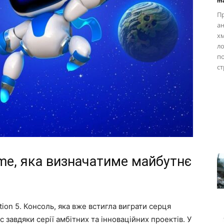
ma
Пр
ан
хм
ло
по
ст
ame, яка визначатиме майбутнє
tion 5. Консоль, яка вже встигла виграти серця
 завдяки серії амбітних та інноваційних проектів. У