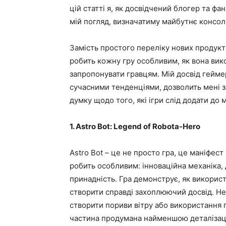
цій статті я, як досвідчений блогер та фан
мій погляд, визначатиму майбутнє консоль
Замість простого переліку нових продукті
робить кожну гру особливим, як вона ви
запропонувати гравцям. Мій досвід геймер
сучасними тенденціями, дозволить мені з
думку щодо того, які ігри слід додати до м
1. Astro Bot: Legend of Robota-Hero
Astro Bot – це не просто гра, це маніфест 
робить особливим: інноваційна механіка, 
принадність. Гра демонструє, як викори
створити справді захоплюючий досвід. Не
створити пориви вітру або використання г
частина продумана найменшою деталізац