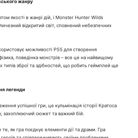
ивського жанру
ом якості в жанрі дій, і Monster Hunter Wilds
личезний відкритий світ, сповнений небезпечних
використовує можливості PS5 для створення
 фізика, поведінка монстрів – все це на найвищому
их типів зброї та здібностей, що робить геймплей ще
ння легенди
вження успішної гри, це кульмінація історії Кратоса
у, захоплюючий сюжет та важкий бій.
те, як гра поєднує елементи дії та драми. Гра
 героїв та співпереживають своїми проблемами.