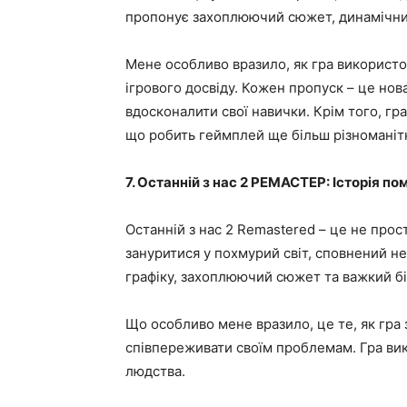
пропонує захоплюючий сюжет, динамічни
Мене особливо вразило, як гра використо
ігрового досвіду. Кожен пропуск – це нов
вдосконалити свої навички. Крім того, гра
що робить геймплей ще більш різноманіт
7. Останній з нас 2 РЕМАСТЕР: Історія п
Останній з нас 2 Remastered – це не прос
зануритися у похмурий світ, сповнений н
графіку, захоплюючий сюжет та важкий бі
Що особливо мене вразило, це те, як гра 
співпереживати своїм проблемам. Гра ви
людства.