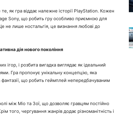
те, як гра віддає належне історії PlayStation. Кожен
Mage Sony, що робить гру особливо приємною для
 Це не лише ностальгія, це визнання любові до
ативна дія нового покоління
 ігор, і розбита вигадка виглядає як ідеальний
ями. Гра пропонує унікальну концепцію, яка
а фантазії, що робить геймплей непередбачуваним
олі між Міо та Зої, що дозволяє гравцям постійно
рім того, чергування жанрів додає різноманітність і