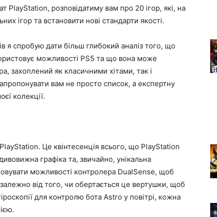
ат PlayStation, розповідатиму вам про 20 ігор, які, на
них ігор та встановити нові стандарти якості.
в я спробую дати більш глибокий аналіз того, що
користовує можливості PS5 та що вона може
а, захоплений як класичними хітами, так і
апропонувати вам не просто список, а експертну
оєї колекції.
PlayStation. Це квінтесенція всього, що PlayStation
дивовижна графіка та, звичайно, унікальна
стовувати можливості контролера DualSense, щоб
залежно від того, чи обертається це вертушки, щоб
іроскопії для контролю бота Astro у повітрі, кожна
ією.