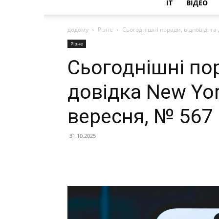
IT
ВІДЕО
додому
Різне
Сьогоднішні поради, відповіді та
Різне
Сьогоднішні пор
довідка New Yor
вересня, № 567
31.10.2025