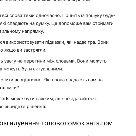
 всі слова теми одночасно. Почніть із пошуку будь-
р, які спадають на думку. Це допоможе вам отримати
авильному напрямку.
я використовувати підказки, які надає гра. Вони
о якщо ви застрягли.
ь увагу на перетини між словами. Вони можуть
ова можуть бути актуальними.
лити асоціативно. Які слова спадають вам на
воломки?
nds може бути важким, але не здавайтеся.
ово знайдете рішення.
розгадування головоломок загалом