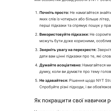
Почніть просто:
Не намагайтеся знайти
яких слів із чотирьох або більше літе
перші підказки та спрямує пошук у пр
Використовуйте підказки:
Не соромтес
можуть бути дуже корисними, особлив
Зверніть увагу на перехрестя:
Зверніт
дати вам цінні підказки про те, які сл
Думайте асоціативно:
Намагайтеся мис
думку, коли ви думаєте про тему голо
Не здавайтеся:
Рішення щодо NYT Stra
Спробуйте різні підходи, і ви обов’язк
Як покращити свої навички 