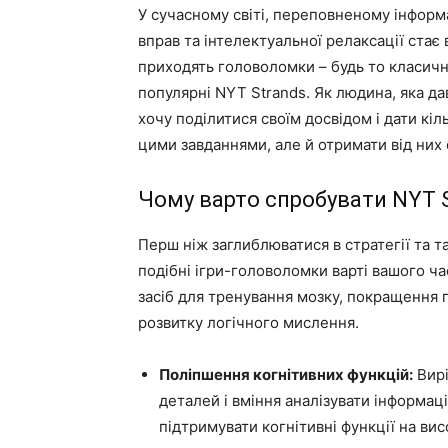
У сучасному світі, переповненому інформ
вправ та інтелектуальної релаксації стає
приходять головоломки – будь то класичн
популярні NYT Strands. Як людина, яка д
хочу поділитися своїм досвідом і дати кіл
цими завданнями, але й отримати від них
Чому варто спробувати NYT S
Перш ніж заглиблюватися в стратегії та т
подібні ігри-головоломки варті вашого ча
засіб для тренування мозку, покращення 
розвитку логічного мислення.
Поліпшення когнітивних функцій:
Вирі
деталей і вміння аналізувати інформац
підтримувати когнітивні функції на вис