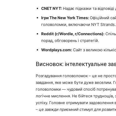
CNET NYT:
Надає підказки та відповіді 
Ігри The New York Times:
Офіційний сай
головоломки, включаючи NYT Strands.
Reddit (r/Wordle, r/Connections):
Спіль
порад, обговорень і стратегій.
Wordplays.com:
Сайт з великою кількі
Висновок: інтелектуальне за
Розгадування головоломок – це не просто
завдання, яке може бути дуже веселим. Г
головоломки — чудовий спосіб потренува
логічне мислення. Не бійтеся труднощів, 
успіху. Головне отримувати задоволення в
– це завжди приємний стимул для розвит