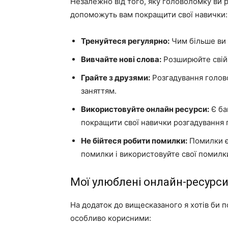
Незалежно від того, яку головоломку ви ро
допоможуть вам покращити свої навички:
Тренуйтеся регулярно:
Чим більше ви 
Вивчайте нові слова:
Розширюйте свій 
Грайте з друзями:
Розгадування голов
заняттям.
Використовуйте онлайн ресурси:
Є ба
покращити свої навички розгадування
Не бійтеся робити помилки:
Помилки є
помилки і використовуйте свої помилк
Мої улюблені онлайн-ресурс
На додаток до вищесказаного я хотів би 
особливо корисними: