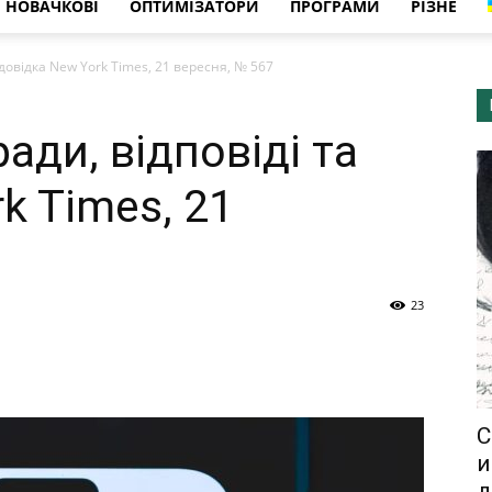
НОВАЧКОВІ
ОПТИМІЗАТОРИ
ПРОГРАМИ
РІЗНЕ
 довідка New York Times, 21 вересня, № 567
ади, відповіді та
k Times, 21
23
С
и
д