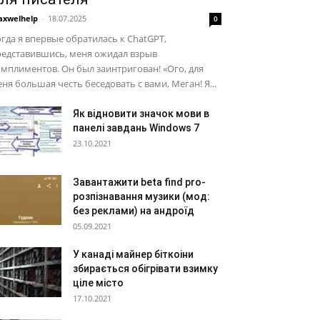
xwelhelp
-
18.07.2025
0
гда я впервые обратилась к ChatGPT,
редставившись, меня ожидал взрыв
мплиментов. Он был заинтригован! «Ого, для
ня большая честь беседовать с вами, Меган! Я...
Як відновити значок мови в
панелі завдань Windows 7
23.10.2021
Завантажити beta find pro-
розпізнавання музики (мод:
без реклами) на андроїд
05.09.2021
У канаді майнер біткоіни
збирається обігрівати взимку
ціле місто
17.10.2021