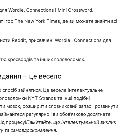
для Wordle, Connections і Mini Crossword.
т ігор The New York Times, де ви можете знайти всі
ноти Reddit, присвячені Wordle і Connections для
стю кросвордів та інших головоломок.
вдання – це весело
 спосіб зайнятися. Це веселе інтелектуальне
оловоломки NYT Strands та інші подібні
ти мозок, розширити словниковий запас і розвинути
займайтеся регулярно і ви обов’язково досягнете
ід процесу!
Пам’ятайте, що інтелектуальний виклик
ку та самовдосконалення.