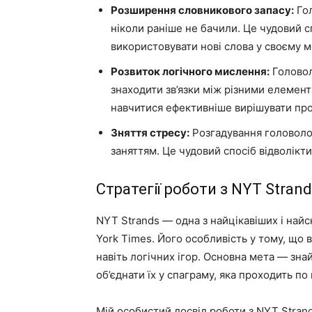
Розширення словникового запасу:
Гол
ніколи раніше не бачили. Це чудовий с
використовувати нові слова у своєму м
Розвиток логічного мислення:
Головол
знаходити зв’язки між різними елемент
навчитися ефективніше вирішувати пр
Зняття стресу:
Розгадування головоло
заняттям. Це чудовий спосіб відволікти
Стратегії роботи з NYT Stran
NYT Strands — одна з найцікавіших і на
York Times. Його особливість у тому, що в
навіть логічних ігор. Основна мета — знайт
об’єднати їх у спаграму, яка проходить по 
Мій особистий досвід роботи з NYT Stran