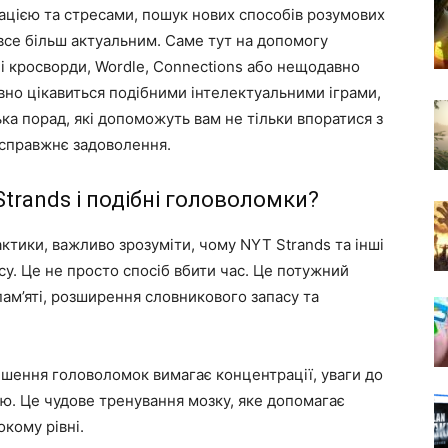
ацією та стресами, пошук нових способів розумових
 все більш актуальним. Саме тут на допомогу
і кросворди, Wordle, Connections або нещодавно
авно цікавиться подібними інтелектуальними іграми,
ька порад, які допоможуть вам не тільки впоратися з
 справжнє задоволення.
trands і подібні головоломки?
актики, важливо зрозуміти, чому NYT Strands та інші
су. Це не просто спосіб вбити час. Це потужний
пам’яті, розширення словникового запасу та
шення головоломок вимагає концентрації, уваги до
ію. Це чудове тренування мозку, яке допомагає
окому рівні.