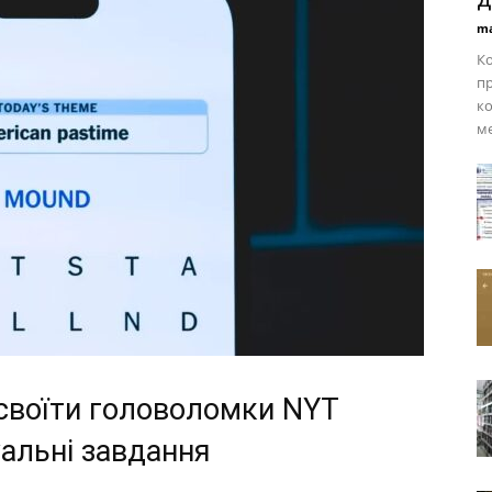
ma
Ко
п
ко
ме
своїти головоломки NYT
уальні завдання