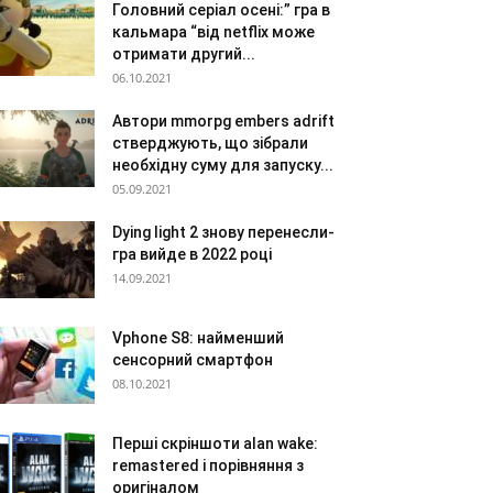
Головний серіал осені:” гра в
кальмара “від netflix може
отримати другий...
06.10.2021
Автори mmorpg embers adrift
стверджують, що зібрали
необхідну суму для запуску...
05.09.2021
Dying light 2 знову перенесли-
гра вийде в 2022 році
14.09.2021
Vphone S8: найменший
сенсорний смартфон
08.10.2021
Перші скріншоти alan wake:
remastered і порівняння з
оригіналом