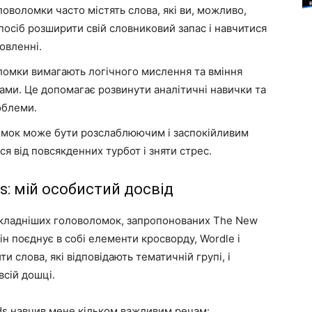
оволомки часто містять слова, які ви, можливо,
посіб розширити свій словниковий запас і навчитися
овленні.
омки вимагають логічного мислення та вміння
ами. Це допомагає розвинути аналітичні навички та
облеми.
мок може бути розслаблюючим і заспокійливим
ся від повсякденних турбот і зняти стрес.
ds: мій особистий досвід
йскладніших головоломок, запропонованих The New
ін поєднує в собі елементи кросворду, Wordle і
и слова, які відповідають тематичній групі, і
всій дошці.
ds навчив мене кільком важливим речам: