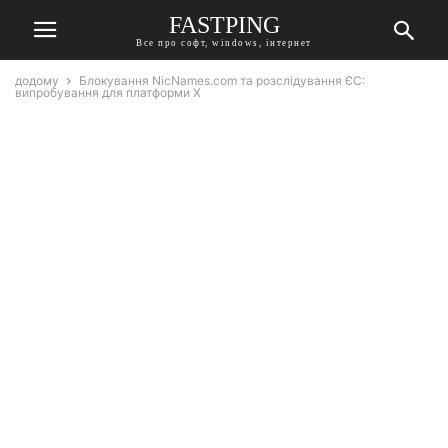
FASTPING
Все про софт, windows, інтернет
додому
Блокування NicNames.com та розслідування ЄС:
випробування для платформи X