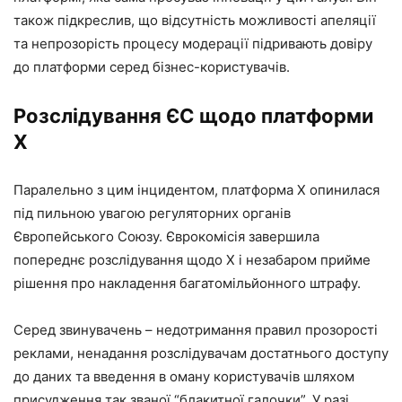
також підкреслив, що відсутність можливості апеляції
та непрозорість процесу модерації підривають довіру
до платформи серед бізнес-користувачів.
Розслідування ЄС щодо платформи
X
Паралельно з цим інцидентом, платформа X опинилася
під пильною увагою регуляторних органів
Європейського Союзу. Єврокомісія завершила
попереднє розслідування щодо X і незабаром прийме
рішення про накладення багатомільйонного штрафу.
Серед звинувачень – недотримання правил прозорості
реклами, ненадання розслідувачам достатнього доступу
до даних та введення в оману користувачів шляхом
присудження так званої “блакитної галочки”. У разі