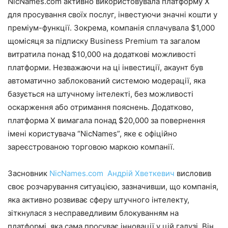
NicNames.com активно використовувала платформу X
для просування своїх послуг, інвестуючи значні кошти у
преміум-функції. Зокрема, компанія сплачувала $1,000
щомісяця за підписку Business Premium та загалом
витратила понад $10,000 на додаткові можливості
платформи. Незважаючи на ці інвестиції, акаунт був
автоматично заблокований системою модерації, яка
базується на штучному інтелекті, без можливості
оскарження або отримання пояснень. Додатково,
платформа X вимагала понад $20,000 за повернення
імені користувача “NicNames”, яке є офіційно
зареєстрованою торговою маркою компанії.
Засновник
NicNames.com Андрій Хветкевич
висловив
своє розчарування ситуацією, зазначивши, що компанія,
яка активно розвиває сферу штучного інтелекту,
зіткнулася з несправедливим блокуванням на
платформі, яка сама просуває інновації у цій галузі. Він