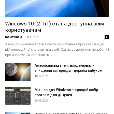
Windows 10 (21h1) стала доступна всім
користувачам
maxwelhelp
-
08.11.2021
0
З виходом windows 11 вся увага користувачів прикута саме до
цієї операційної системи microsoft. Однак розробники не забули і
про windows 10, оскільки ця...
Американські вчені змоделювали
знищення астероїда ядерним вибухом
18.10.2021
Мікшер для Windows – кращий набір
програм для ді-джея
26.09.2021