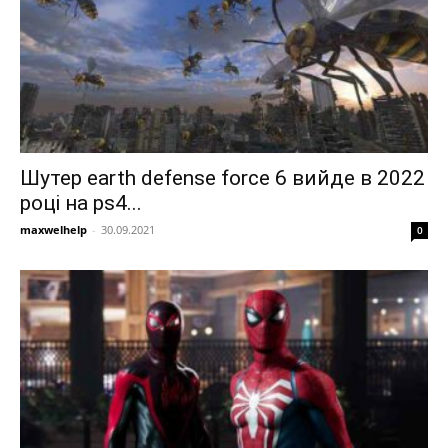
Шутер earth defense force 6 вийде в 2022
році на ps4...
maxwelhelp
-
30.09.2021
0