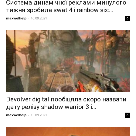
Система динамічної реклами минулого
тижня зробила swat 4 і rainbow six:...
maxwelhelp
-
16.09.2021
0
Devolver digital пообіцяла скоро назвати
дату релізу shadow warrior 3 і...
maxwelhelp
-
15.09.2021
0