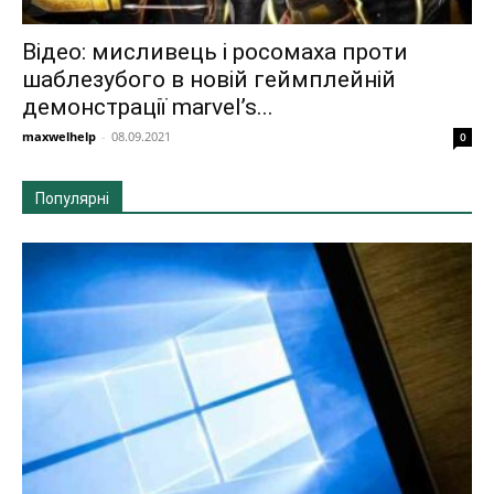
Відео: мисливець і росомаха проти
шаблезубого в новій геймплейній
демонстрації marvel’s...
maxwelhelp
-
08.09.2021
0
Популярні