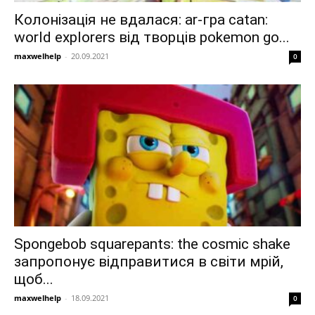
Колонізація не вдалася: ar-гра catan:
world explorers від творців pokemon go...
maxwelhelp
-
20.09.2021
0
Spongebob squarepants: the cosmic shake
запропонує відправитися в світи мрій,
щоб...
maxwelhelp
-
18.09.2021
0