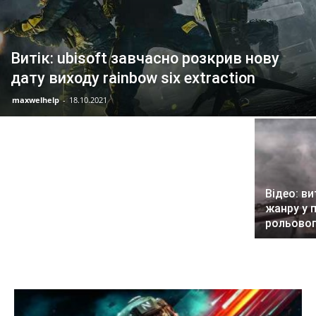
Витік: ubisoft завчасно розкрив нову
дату виходу rainbow six extraction
Fifa захотіла вдвічі більше грошей від ea
maxwelhelp
-
18.10.2021
за використання свого бренду
Відео: в
жанру у 
рольового