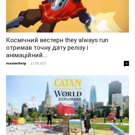
Космічний вестерн they always run
отримав точну дату релізу і
анімаційний...
maxwelhelp
-
21.09.2021
0