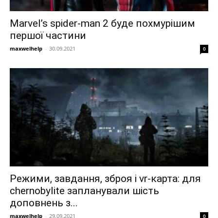
Marvel’s spider-man 2 буде похмурішим
першої частини
maxwelhelp
-
30.09.2021
0
Режими, завдання, зброя і vr-карта: для
chernobylite запланували шість
доповнень з...
maxwelhelp
-
29.09.2021
0