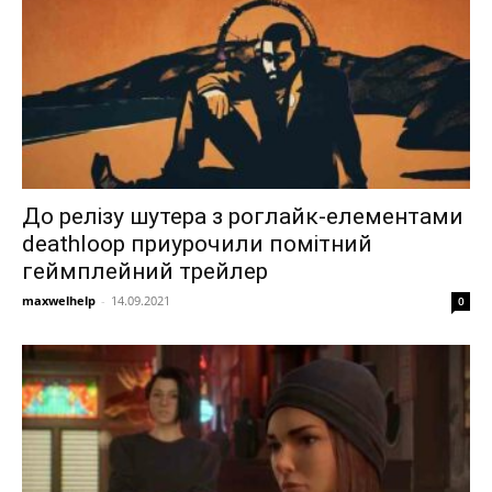
До релізу шутера з роглайк-елементами
deathloop приурочили помітний
геймплейний трейлер
maxwelhelp
-
14.09.2021
0