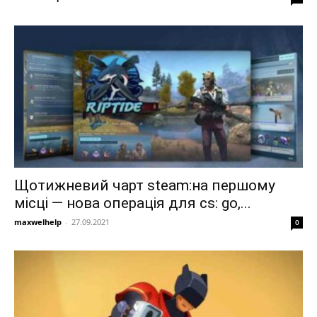
Щотижневий чарт steam:на першому
місці — нова операція для cs: go,...
maxwelhelp
-
27.09.2021
0