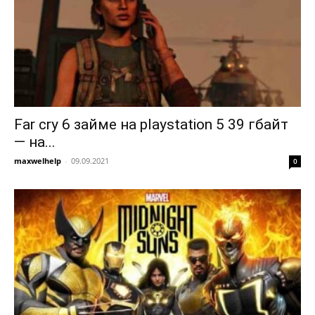
Far cry 6 займе на playstation 5 39 гбайт
— на...
maxwelhelp
-
09.09.2021
0