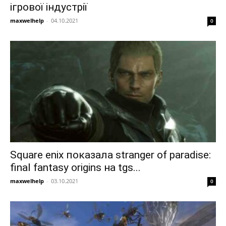
ігрової індустрії
maxwelhelp
-
04.10.2021
0
Square enix показала stranger of paradise:
final fantasy origins на tgs...
maxwelhelp
-
03.10.2021
0