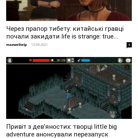
Через прапор тибету: китайські гравці
почали закидати life is strange: true...
maxwelhelp
-
13.09.2021
0
Привіт з дев’яностих: творці little big
adventure анонсували перезапуск