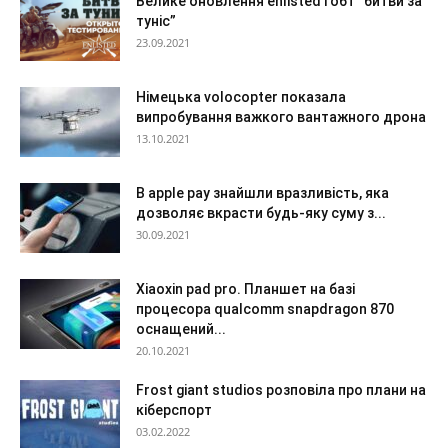
Велике оновлення enlisted і обт “битви за
туніс”
23.09.2021
Німецька volocopter показала
випробування важкого вантажного дрона
13.10.2021
В apple pay знайшли вразливість, яка
дозволяє вкрасти будь-яку суму з...
30.09.2021
Xiaoxin pad pro. Планшет на базі
процесора qualcomm snapdragon 870
оснащений...
20.10.2021
Frost giant studios розповіла про плани на
кіберспорт
03.02.2022