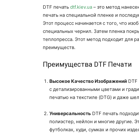
DTF печать
dtf.kiev.ua
– это метод нанесе
печать на специальной пленке и послед
Этот процесс начинается с того, что из
специальных чернил. Затем пленка покр
теплопресса. Этот метод подходит для р
преимуществ.
Преимущества DTF Печати
Высокое Качество Изображений
DTF 
с детализированными цветами и гради
печатью на текстиле (DTG) и даже ше
Универсальность
DTF печать подходит
полиэстер, нейлон и многие другие. Э
футболках, худи, сумках и прочих изде