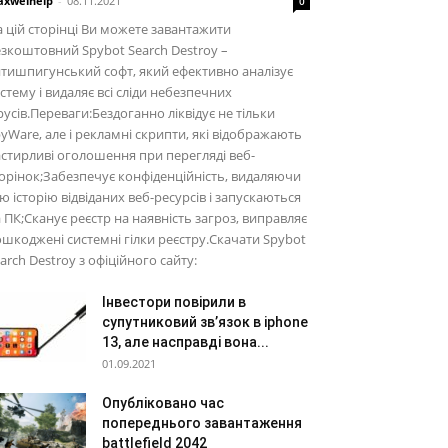
xwelhelp
-
08.11.2021
0
 цій сторінці Ви можете завантажити
зкоштовний Spybot Search Destroy –
тишпигунський софт, який ефективно аналізує
стему і видаляє всі сліди небезпечних
русів.Переваги:Бездоганно ліквідує не тільки
yWare, але і рекламні скрипти, які відображають
стирливі оголошення при перегляді веб-
орінок;Забезпечує конфіденційність, видаляючи
ю історію відвіданих веб-ресурсів і запускаються
 ПК;Сканує реєстр на наявність загроз, виправляє
шкоджені системні гілки реєстру.Скачати Spybot
arch Destroy з офіційного сайту:
Інвестори повірили в
супутниковий зв’язок в iphone
13, але насправді вона...
01.09.2021
Опубліковано час
попереднього завантаження
battlefield 2042