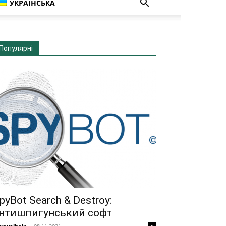
УКРАЇНСЬКА
Популярні
pyBot Search & Destroy:
нтишпигунський софт