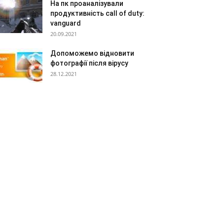
На пк проаналізували
продуктивність call of duty:
vanguard
20.09.2021
Допоможемо відновити
фотографії після вірусу
28.12.2021