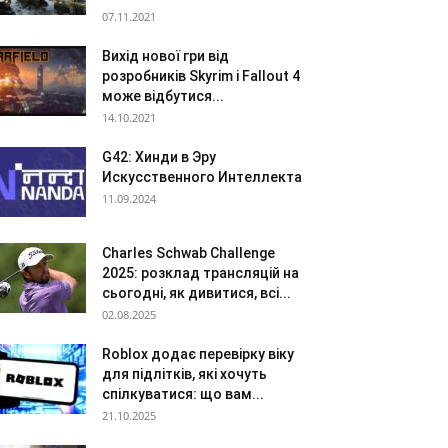
07.11.2021
Вихід нової гри від
розробників Skyrim і Fallout 4
може відбутися...
14.10.2021
G42: Хинди в Эру
Искусственного Интеллекта
11.09.2024
Charles Schwab Challenge
2025: розклад трансляцій на
сьогодні, як дивитися, всі...
02.08.2025
Roblox додає перевірку віку
для підлітків, які хочуть
спілкуватися: що вам...
21.10.2025