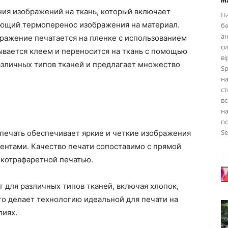
ma
ния изображений на ткань, который включает
На
ующий термоперенос изображения на материал.
бе
ан
ображение печатается на пленке с использованием
си
ывается клеем и переносится на ткань с помощью
ві
азличных типов тканей и предлагает множество
Sp
на
ст
вс
на
по
Se
печать обеспечивает яркие и четкие изображения
ентами. Качество печати сопоставимо с прямой
лкотрафаретной печатью.
 для различных типов тканей, включая хлопок,
то делает технологию идеальной для печати на
лиях.