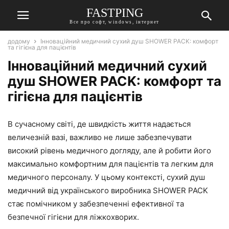
FASTPING
Все про софт, windows, інтернет
додому
Інноваційний медичний сухий душ SHOWER PACK: комфорт
та гігієна для пацієнтів
Інноваційний медичний сухий
душ SHOWER PACK: комфорт та
гігієна для пацієнтів
В сучасному світі, де швидкість життя надається
величезній вазі, важливо не лише забезпечувати
високий рівень медичного догляду, але й робити його
максимально комфортним для пацієнтів та легким для
медичного персоналу. У цьому контексті, сухий душ
медичний від українського виробника SHOWER PACK
стає помічником у забезпеченні ефективної та
безпечної гігієни для ліжкохворих.