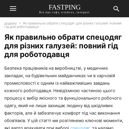
FASTPING
Все про софт, windows, інтернет
додому
Як правильно обрати спецодяг для різних галузей: повний
гід для роботодавця
Як правильно обрати спецодяг
для різних галузей: повний гід
для роботодавця
Безпека працівників на виробництві, у медичних
закладах, на будівельних майданчиках чи в харчовій
промисловості є одним із найважливіших завдань
кожного роботодавця. Невід’ємною частиною цього
процесу є вибір якісного та функціонального робочого
одягу, який не лише захищає людину від шкідливих
факторів, але й забезпечує комфорт під час виконання
обов’язків. У цій статті ми розглянемо ключові моменти,
які варто врахувати при виборі
спецодяг
, та надамо