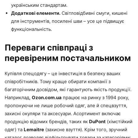
українським стандартам.
Додаткові елементи.
Світловідбивні смуги, кишені
для інструментів, посилені шви – усе це підвищує
функціональність.
Переваги співпраці з
перевіреним постачальником
Купівля спецодягу – це інвестиція в безпеку ваших
співробітників. Тому краще обирати компанії з
багаторічним досвідом, які гарантують якість продукції.
Наприклад,
Ozon.com.ua
працює на ринку з 1994 року,
пропонуючи не лише робочий одяг, але й спецвзуття,
захисні окуляри та аксесуари. Асортимент включає
продукцію відомих брендів, таких як
DuPont
(хімстійкий
одяг) та
Lemaitre
(захисне взуття). Крім того, зручний
каталог дозволяє відфільтрувати товари за категоріями: