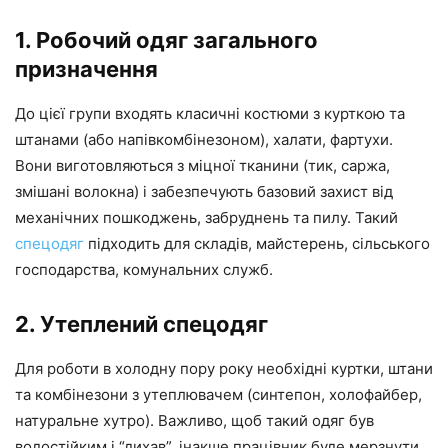
1. Робочий одяг загального
призначення
До цієї групи входять класичні костюми з курткою та
штанами (або напівкомбінезоном), халати, фартухи.
Вони виготовляються з міцної тканини (тик, саржа,
змішані волокна) і забезпечують базовий захист від
механічних пошкоджень, забруднень та пилу. Такий
спецодяг
підходить для складів, майстерень, сільського
господарства, комунальних служб.
2. Утеплений спецодяг
Для роботи в холодну пору року необхідні куртки, штани
та комбінезони з утеплювачем (синтепон, холофайбер,
натуральне хутро). Важливо, щоб такий одяг був
водостійким і “дихав”, інакше працівник буде мерзнути