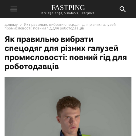
FASTPING
Все про софт, windows, інтернет
додому
Як правильно вибрати спецодяг для різних галузей
промисловості: повний гід для роботодавців
Як правильно вибрати
спецодяг для різних галузей
промисловості: повний гід для
роботодавців