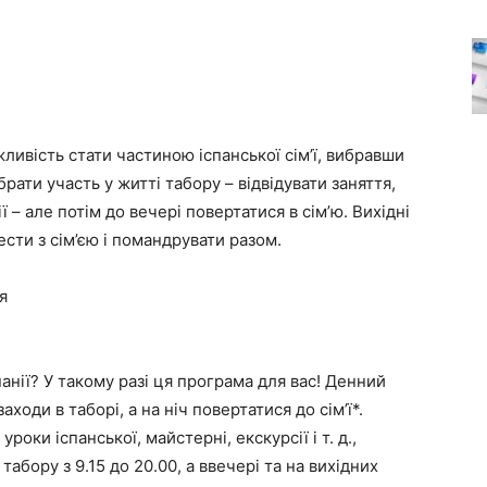
жливість стати частиною іспанської сім’ї, вибравши
брати участь у житті табору – відвідувати заняття,
ії – але потім до вечері повертатися в сім’ю. Вихідні
ести з сім’єю і помандрувати разом.
я
анії? У такому разі ця програма для вас! Денний
аходи в таборі, а на ніч повертатися до сім’ї*.
уроки іспанської, майстерні, екскурсії і т. д.,
абору з 9.15 до 20.00, а ввечері та на вихідних