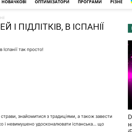
НОВАЧКОВІ
ОПТИМІЗАТОРИ
ПРОГРАМИ
РІЗНЕ
НІЇ
Й І ПІДЛІТКІВ, В ІСПАНІЇ
 Іспанії так просто!
 страви, знайомитися з традиціями, а також завести
D
н
легко і невимушено удосконалювати іспанська… що
i