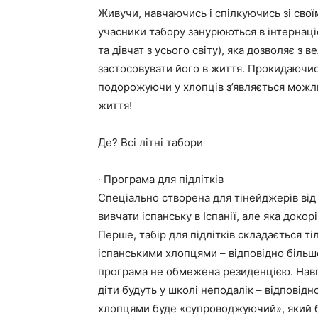
Живучи, навчаючись і спілкуючись зі свої
учасники табору занурюються в інтернаці
та дівчат з усього світу), яка дозволяє з 
застосовувати його в життя. Прокидаючись
подорожуючи у хлопців з’являється можлив
життя!
Де? Всі літні табори
· Програма для підлітків
Спеціально створена для тінейджерів від 
вивчати іспанську в Іспанії, але яка докор
Перше, табір для підлітків складається тіл
іспанськими хлопцями – відповідно більше
програма не обмежена резиденцією. Навпа
діти будуть у школі неподалік – відповід
хлопцями буде «супроводжуючий», який б