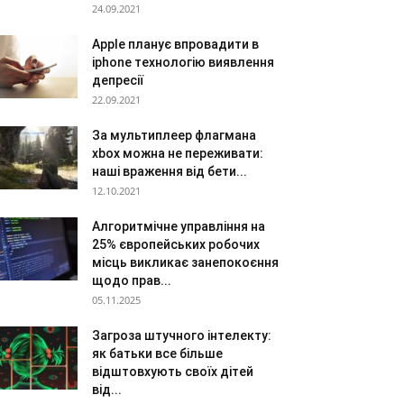
24.09.2021
Apple планує впровадити в
iphone технологію виявлення
депресії
22.09.2021
За мультиплеер флагмана
xbox можна не переживати:
наші враження від бети...
12.10.2021
Алгоритмічне управління на
25% європейських робочих
місць викликає занепокоєння
щодо прав...
05.11.2025
Загроза штучного інтелекту:
як батьки все більше
відштовхують своїх дітей
від...