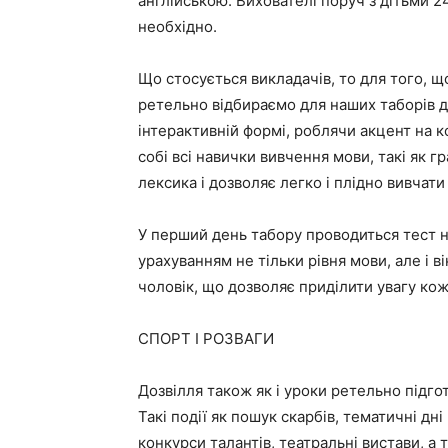
англійською. Вихователі поруч з дітьми 2
необхідно.
Що стосується викладачів, то для того, 
ретельно відбираємо для наших таборів до
інтерактивній формі, роблячи акцент на к
собі всі навички вивчення мови, такі як г
лексика і дозволяє легко і плідно вивчати
У перший день табору проводиться тест н
урахуванням не тільки рівня мови, але і ві
чоловік, що дозволяє приділити увагу ко
СПОРТ І РОЗВАГИ
Дозвілля також як і уроки ретельно підго
Такі події як пошук скарбів, тематичні дні 
конкурси талантів, театральні вистави, а 