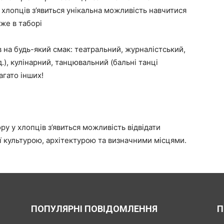
 у хлопців з’явиться унікальна можливість навчитися
же в таборі
в на будь-який смак: театральний, журналістський,
д.), кулінарний, танцювальний (бальні танці
агато інших!
ру у хлопців з’явиться можливість відвідати
 її культурою, архітектурою та визначними місцями.
ПОПУЛЯРНІ ПОВІДОМЛЕННЯ
П