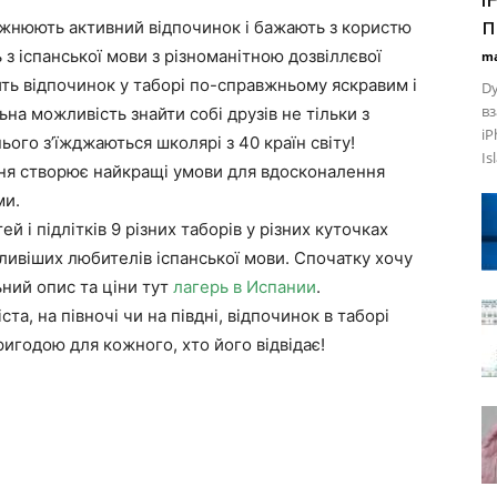
п
божнюють активний відпочинок і бажають з користю
 з іспанської мови з різноманітною дозвіллєвої
ma
ть відпочинок у таборі по-справжньому яскравим і
Dy
вз
ьна можливість знайти собі друзів не тільки з
iP
 нього з’їжджаються школярі з 40 країн світу!
Is
ня створює найкращі умови для вдосконалення
ми.
й і підлітків 9 різних таборів у різних куточках
гливіших любителів іспанської мови. Спочатку хочу
ний опис та ціни тут
лагерь в Испании
.
та, на півночі чи на півдні, відпочинок в таборі
игодою для кожного, хто його відвідає!