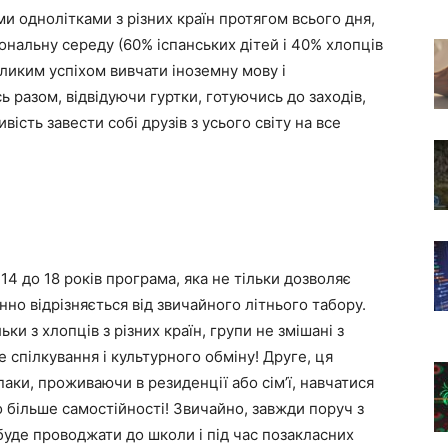
ми однолітками з різних країн протягом всього дня,
ональну середу (60% іспанських дітей і 40% хлопців
великим успіхом вивчати іноземну мову і
 разом, відвідуючи гуртки, готуючись до заходів,
ість завести собі друзів з усього світу на все
14 до 18 років програма, яка не тільки дозволяє
інно відрізняється від звичайного літнього табору.
ьки з хлопців з різних країн, групи не змішані з
 спілкування і культурного обміну! Друге, ця
ки, проживаючи в резиденції або сім’ї, навчатися
но більше самостійності! Звичайно, завжди поруч з
уде проводжати до школи і під час позакласних