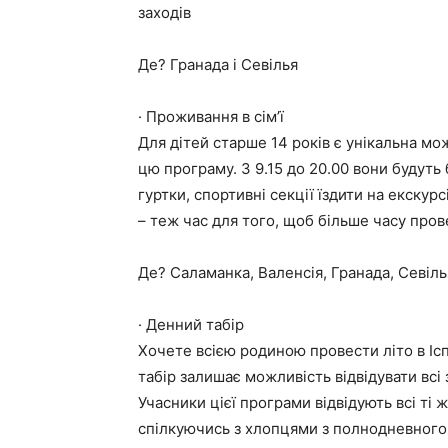
заходів
Де? Гранада і Севілья
· Проживання в сім’ї
Для дітей старше 14 років є унікальна мо
цю програму. З 9.15 до 20.00 вони будуть 
гуртки, спортивні секції їздити на екскурс
– теж час для того, щоб більше часу пров
Де? Саламанка, Валенсія, Гранада, Севіль
· Денний табір
Хочете всією родиною провести літо в Ісп
табір залишає можливість відвідувати всі з
Учасники цієї програми відвідують всі ті ж 
спілкуючись з хлопцями з полнодневного т