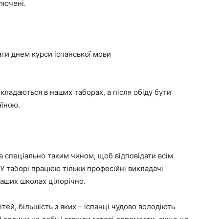
ключені.
ати днем курси іспанської мови
икладаються в наших таборах, а після обіду бути
аїною.
а спеціально таким чином, щоб відповідати всім
 У таборі працюю тільки професійні викладачі
 наших школах цілорічно.
тей, більшість з яких – іспанці чудово володіють