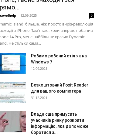
рямо...
xwelhelp
-
12.09.2025
0
namic Island: більше, ніж просто виріз-революція
аємодії з iPhone Пам'ятаю, коли вперше побачив
hone 14 Pro, мене найбільше вразив Dynamic
land. Не стільки сама...
Робимо робочий стіл як на
Windows 7
12.09.2021
Безкоштовний Foxit Reader
для вашого компютера
31.12.2021
Влада сша примусить
учасників ринку розкрити
інформацію, яка допоможе
боротися з...