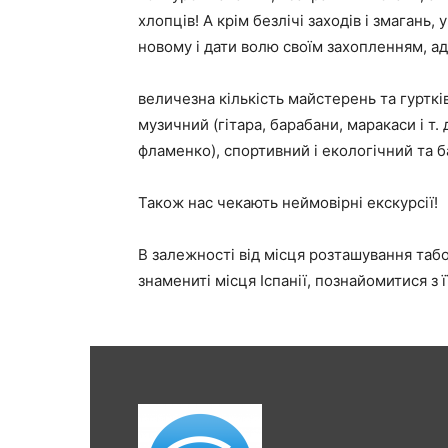
хлопців! А крім безлічі заходів і змагань,
новому і дати волю своїм захопленням, ад
величезна кількість майстерень та гурткі
музичний (гітара, барабани, маракаси і т. 
фламенко), спортивний і екологічний та б
Також нас чекають неймовірні екскурсії!
В залежності від місця розташування табо
знамениті місця Іспанії, познайомитися з