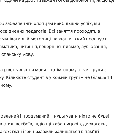
4 години на добу і завжди готові допомогти, якщо це
щоб забезпечити хлопцям найбільший успіх, ми
свідчених педагогів. Всі заняття проходять в
омунікативній методиці навчання, який поєднує в
раматика, читання, говоріння, письмо, аудіювання,
 іспанську мову.
а рівень знання мови і потім формуються групи з
ку. Кількість студентів у кожній групі – не більше 14
жному.
товлений і продуманий – нудьгувати ніхто не буде!
в стилі ковбоїв, індіанців або лицарів, дискотеки,
також різні ігри назавжди залишаться в пам’яті