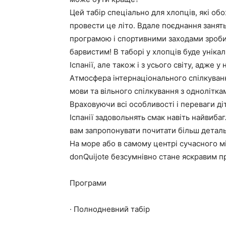
Цей табір спеціально для хлопців, які о
провести це літо. Вдале поєднання занять
програмою і спортивними заходами зроби
барвистим! В таборі у хлопців буде унікал
Іспанії, але також і з усього світу, адже у
Атмосфера інтернаціонального спілкуван
мови та вільного спілкування з однолітка
Враховуючи всі особливості і переваги діте
Іспанії задовольнять смак навіть найвиба
вам запропонувати почитати більш деталь
На море або в самому центрі сучасного міс
donQuijote безсумнівно стане яскравим пр
Програми
· Полнодневний табір