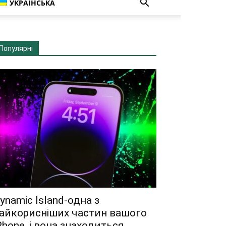
УКРАЇНСЬКА
Популярні
ynamic Island-одна з
айкорисніших частин вашого
Phone, і вона знаходиться