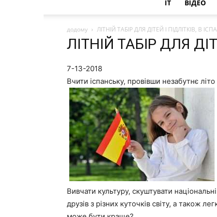
IT
ВІДЕО
додому
ЛІТНІЙ ТАБІР ДЛЯ ДІТЕЙ І ПІДЛІТКІВ, В ІСПА
ЛІТНІЙ ТАБІР ДЛЯ ДІТЕ
7-13-2018
Вчити іспанську, провівши незабутнє літо в
Вивчати культуру, скуштувати національні
друзів з різних куточків світу, а також 
може бути краще?