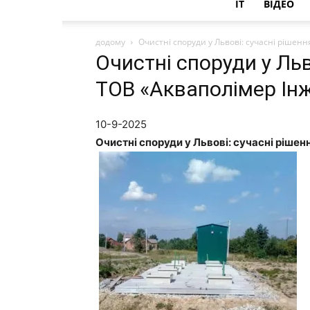
IT
ВІДЕО
додому
Очистні споруди у Львові: сучасні рішен
Очистні споруди у Льв
ТОВ «Акваполімер Ін
10-9-2025
Очистні споруди у Львові: сучасні рішен