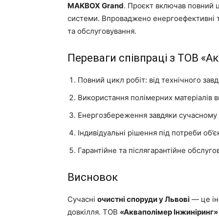
MAKBOX Grand
. Проєкт включав повний ц
системи. Впроваджено енергоефективні те
та обслуговування.
Переваги співпраці з ТОВ «А
Повний цикл робіт: від технічного завд
Використання полімерних матеріалів вис
Енергозбереження завдяки сучасному
Індивідуальні рішення під потреби об’є
Гарантійне та післягарантійне обслуго
Висновок
Сучасні
очистні споруди у Львові
— це ін
довкілля. ТОВ
«Акваполімер Інжиніринг»