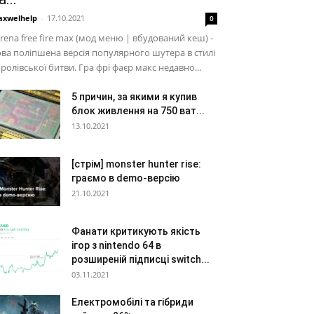
xwelhelp
-
17.10.2021
0
rena free fire max (мод меню | вбудований кеш) -
ва поліпшена версія популярного шутера в стилі
ролівської битви. Гра фрі фаєр макс недавно...
5 причин, за якими я купив
блок живлення на 750 ват...
13.10.2021
[стрім] monster hunter rise:
граємо в demo-версію
21.10.2021
Фанати критикують якість
ігор з nintendo 64 в
розширеній підписці switch...
03.11.2021
Електромобілі та гібриди