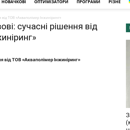
НОВАЧКОВІ
ОПТИМІЗАТОРИ
ПРОГРАМИ
РІЗНЕ
ня від ТОВ «Акваполімер Інжиніринг»
ові: сучасні рішення від
жиніринг»
ня від ТОВ «Акваполімер Інжиніринг»
З
(
н