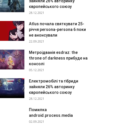
зайняли 26% авторинку
європейського союзу
28.12.2021
Atlus почала святкувати 25-
річчя persona-persona 6 поки
не анонсували
22.09.2021
Метроідванія esdraz: the
throne of darkness прибуде на
консолі
05.12.2021
Електромобілі та гібриди
зайняли 26% авторинку
європейського союзу
28.12.2021
Помилка
android.process.media
02.09.2021