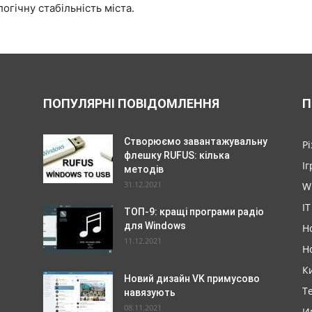
огічну стабільність міста.
ПОПУЛЯРНІ ПОВІДОМЛЕННЯ
П
Створюємо завантажувальну
Р
флешку RUFUS: кілька
Іг
методів
31.12.2021
W
IT
ТОП-9: кращі програми радіо
для Windows
Н
11.12.2021
Н
К
Новий дизайн VK примусово
Т
навязують
08.11.2021
И