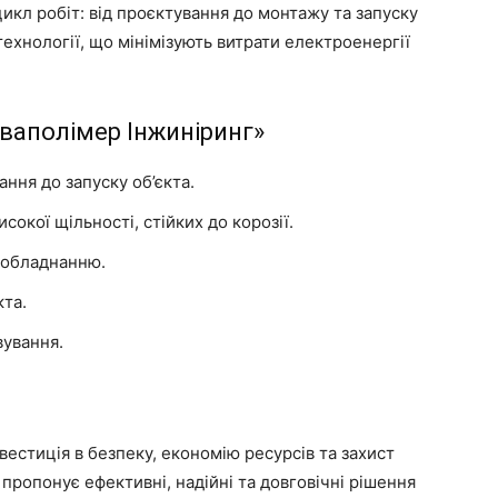
икл робіт: від проєктування до монтажу та запуску
хнології, що мінімізують витрати електроенергії
кваполімер Інжиніринг»
ання до запуску об’єкта.
окої щільності, стійких до корозії.
 обладнанню.
кта.
вування.
вестиція в безпеку, економію ресурсів та захист
пропонує ефективні, надійні та довговічні рішення