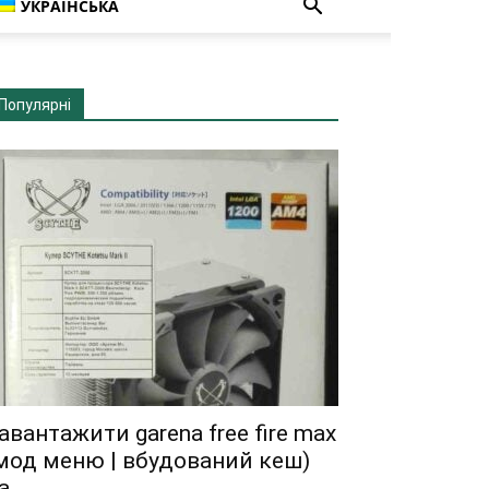
УКРАЇНСЬКА
Популярні
авантажити garena free fire max
мод меню | вбудований кеш)
а...