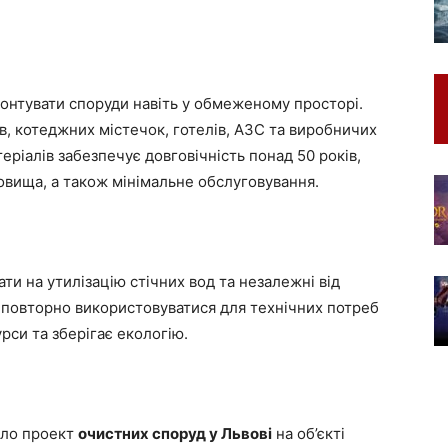
онтувати споруди навіть у обмеженому просторі.
в, котеджних містечок, готелів, АЗС та виробничих
ріалів забезпечує довговічність понад 50 років,
довища, а також мінімальне обслуговування.
и на утилізацію стічних вод та незалежні від
 повторно використовуватися для технічних потреб
рси та зберігає екологію.
ало проект
очистних споруд у Львові
на об’єкті