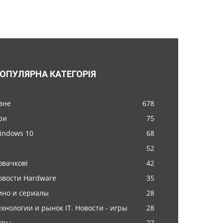
ОПУЛЯРНА КАТЕГОРІЯ
ізне
678
ри
75
indows 10
68
52
овачкові
42
овости Hardware
35
ино и сериалы
28
ехнологии и рынок IT. Новости - игры
28
гры
27