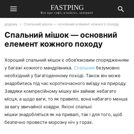
FASTPING
Все про софт, windows, інтернет
додому
Спальний мішок — основний елемент кожного походу
Спальний мішок — основний
елемент кожного походу
Хороший спальний мішок є обов’язковим спорядженням
у багажі кожного мандрівника.
Спальник
безумовно
необхідний у багатоденному поході. Також він може
знадобитись під час короткочасного виїзду на природу.
Завдяки компресійному мішку він займає небагато
місця, а щодо ваги, то як правило, вона набагато менша
за вагу звичайної ковдри. Якісні спальні
мішки знадобляться як на привалі, так і для того, щоб
безпечно провести морозну ніч у горах.