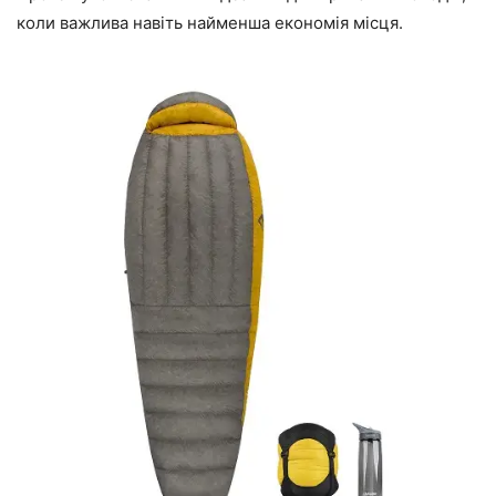
коли важлива навіть найменша економія місця.