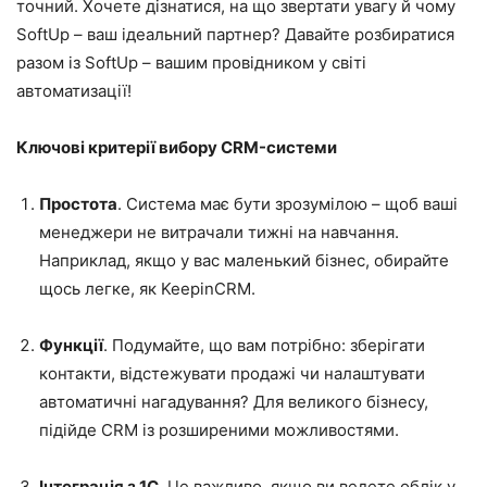
точний. Хочете дізнатися, на що звертати увагу й чому
SoftUp – ваш ідеальний партнер? Давайте розбиратися
разом із SoftUp – вашим провідником у світі
автоматизації!
Ключові критерії вибору CRM-системи
Простота
. Система має бути зрозумілою – щоб ваші
менеджери не витрачали тижні на навчання.
Наприклад, якщо у вас маленький бізнес, обирайте
щось легке, як KeepinCRM.
Функції
. Подумайте, що вам потрібно: зберігати
контакти, відстежувати продажі чи налаштувати
автоматичні нагадування? Для великого бізнесу,
підійде CRM із розширеними можливостями.
Інтеграція з 1С
. Це важливо, якщо ви ведете облік у