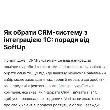
Як обрати CRM-систему з
інтеграцією 1С: поради від
SoftUp
Привіт, друзі! CRM-система – це ваш найкращий
помічник у роботі з клієнтами, але як із сотень варіантів
обрати саме ту, що підійде вашому бізнесу? Правильний
вибір може заощадити час, гроші й нерви, а ще зробити
ваші продажі ефективнішими.
SoftUp
– українська
компанія, яка знає, як підібрати CRM і зв’язати її з 1С,
щоб усе працювало як годинник. Уявіть: ви знаєте все
про своїх клієнтів, продажі ростуть, а облік – завжди