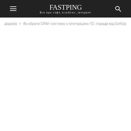
FASTPING
Все про софт, windows, інтернет
додому
Як обрати CRM-систему з інтеграцією 1С: поради від SoftUp