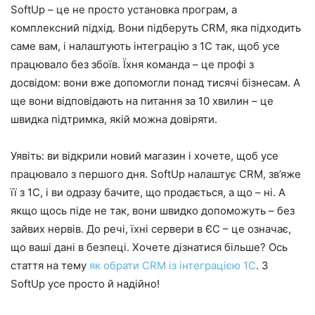
SoftUp – це не просто установка програм, а
комплексний підхід. Вони підберуть CRM, яка підходить
саме вам, і налаштують інтеграцію з 1С так, щоб усе
працювало без збоїв. Їхня команда – це профі з
досвідом: вони вже допомогли понад тисячі бізнесам. А
ще вони відповідають на питання за 10 хвилин – це
швидка підтримка, якій можна довіряти.
Уявіть: ви відкрили новий магазин і хочете, щоб усе
працювало з першого дня. SoftUp налаштує CRM, зв’яже
її з 1С, і ви одразу бачите, що продається, а що – ні. А
якщо щось піде не так, вони швидко допоможуть – без
зайвих нервів. До речі, їхні сервери в ЄС – це означає,
що ваші дані в безпеці. Хочете дізнатися більше? Ось
стаття на тему
як обрати CRM із інтеграцією 1С
. З
SoftUp усе просто й надійно!