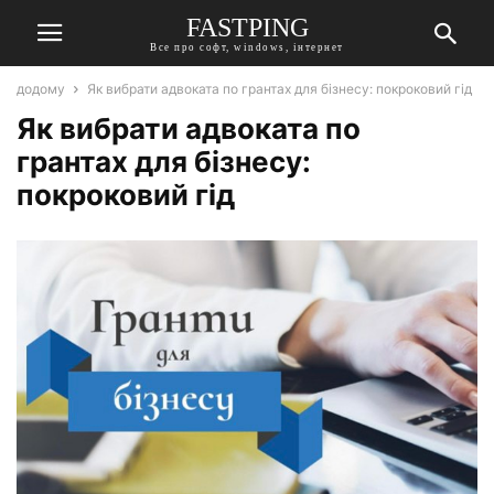
FASTPING
Все про софт, windows, інтернет
додому
Як вибрати адвоката по грантах для бізнесу: покроковий гід
Як вибрати адвоката по
грантах для бізнесу:
покроковий гід