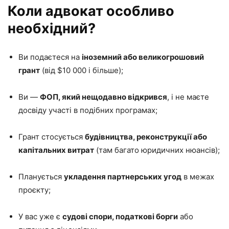
Коли адвокат особливо
необхідний?
Ви подаєтеся на
іноземний або великогрошовий
грант
(від $10 000 і більше);
Ви —
ФОП, який нещодавно відкрився
, і не маєте
досвіду участі в подібних програмах;
Грант стосується
будівництва, реконструкції або
капітальних витрат
(там багато юридичних нюансів);
Планується
укладення партнерських угод
в межах
проєкту;
У вас уже є
судові спори, податкові борги
або