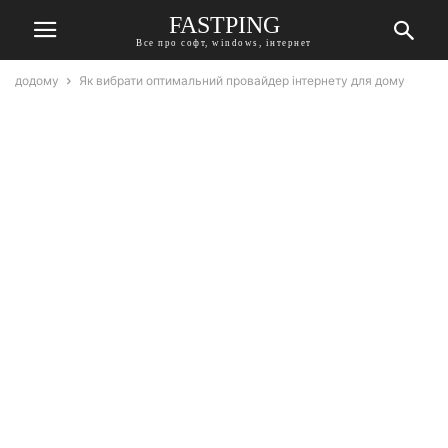
FASTPING
Все про софт, windows, інтернет
додому
Як вибрати оптимальний провайдер інтернету для дому