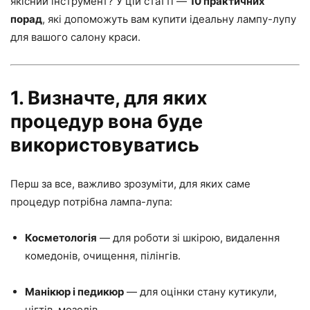
якісний інструмент? У цій статті —
10 практичних
порад
, які допоможуть вам купити ідеальну лампу-лупу
для вашого салону краси.
1. Визначте, для яких
процедур вона буде
використовуватись
Перш за все, важливо зрозуміти, для яких саме
процедур потрібна лампа-лупа:
Косметологія
— для роботи зі шкірою, видалення
комедонів, очищення, пілінгів.
Манікюр і педикюр
— для оцінки стану кутикули,
нігтів, мозолів.