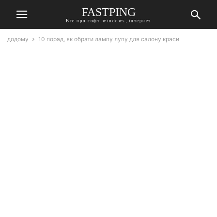
FASTPING
Все про софт, windows, інтернет
додому
10 порад, як обрати лампу лупу для салону краси