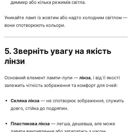
диммер або кілька режимів світла.
Уникайте ламп із жовтим або надто холодним світлом —
вони спотворюють кольори.
5. Зверніть увагу на якість
лінзи
Основний елемент лампи-лупи —
лінза
, і від її якості
залежить чіткість зображення та комфорт для очей:
Скляна лінза
— не спотворює зображення, служить
довго, стійка до подряпин.
Пластикова лінза
— легша, дешевша, але може
давати викривлення або затиратись з часом.