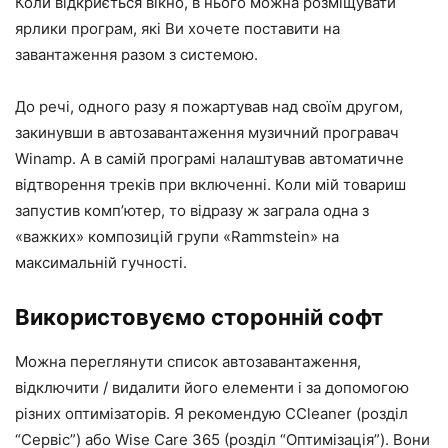
Коли відкриється вікно, в нього можна розміщувати
ярлики програм, які Ви хочете поставити на
завантаження разом з системою.
До речі, одного разу я пожартував над своїм другом,
закинувши в автозавантаження музичний програвач
Winamp. А в самій програмі налаштував автоматичне
відтворення треків при включенні. Коли мій товариш
запустив комп’ютер, то відразу ж заграла одна з
«важких» композицій групи «Rammstein» на
максимальній гучності.
Використовуємо сторонній софт
Можна переглянути список автозавантаження,
відключити / видалити його елементи і за допомогою
різних оптимізаторів. Я рекомендую CCleaner (розділ
“Сервіс”) або Wise Care 365 (розділ “Оптимізація”). Вони