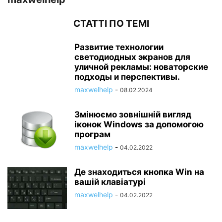
СТАТТІ ПО ТЕМІ
Развитие технологии
светодиодных экранов для
уличной рекламы: новаторские
подходы и перспективы.
maxwelhelp
-
08.02.2024
Змінюємо зовнішній вигляд
іконок Windows за допомогою
програм
maxwelhelp
-
04.02.2022
Де знаходиться кнопка Win на
вашій клавіатурі
maxwelhelp
-
04.02.2022