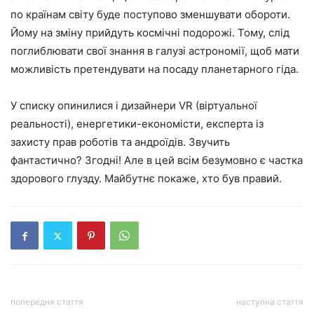
по країнам світу буде поступово зменшувати обороти.
Йому на зміну прийдуть космічні подорожі. Тому, слід
поглиблювати свої знання в галузі астрономії, щоб мати
можливість претендувати на посаду планетарного гіда.
У списку опинилися і дизайнери VR (віртуальної
реальності), енергетики-економісти, експерта із
захисту прав роботів та андроїдів. Звучить
фантастично? Згодні! Але в цей всім безумовно є частка
здорового глузду. Майбутнє покаже, хто був правий.
попередня стаття
наступна стаття