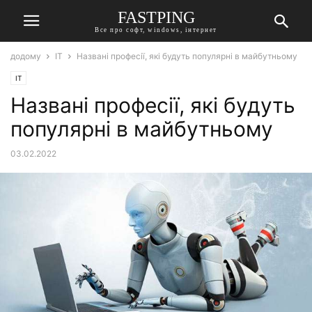
FASTPING
Все про софт, windows, інтернет
додому
IT
Названі професії, які будуть популярні в майбутньому
IT
Названі професії, які будуть
популярні в майбутньому
03.02.2022