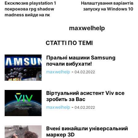
Ексклюзив playstation 1
Налаштування варіантів
покрокова rpg shadow
запуску на Windows 10
madness вийде на пк
maxwelhelp
СТАТТІ ПО ТЕМІ
Пральні машини Samsung
почали вибухати!
maxwelhelp
-
04.02.2022
Віртуальний асистент Viv все
зробить за Вас
maxwelhelp
-
04.02.2022
Вчені винайшли універсальний
маркер 3D