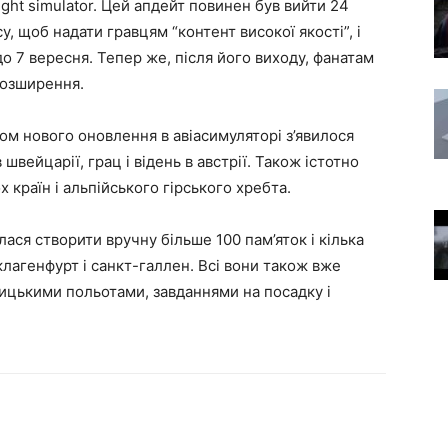
light simulator. Цей апдейт повинен був вийти 24
у, щоб надати гравцям “контент високої якості”, і
до 7 вересня. Тепер же, після його виходу, фанатам
розширення.
дом нового оновлення в авіасимуляторі з’явилося
 швейцарії, грац і відень в австрії. Також істотно
 країн і альпійського гірського хребта.
ася створити вручну більше 100 пам’яток і кілька
лагенфурт і санкт-галлен. Всі вони також вже
ицькими польотами, завданнями на посадку і