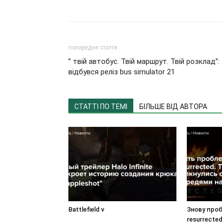
попередня стаття
” твій автобус. Твій маршрут. Твій розклад”:
відбувся реліз bus simulator 21
СТАТТІ ПО ТЕМІ
БІЛЬШЕ ВІД АВТОРА
Battlefield v
Знову пробл
resurrected