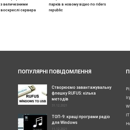
 з величезними
парків в новому відео по riders
 воскреслі сервера
republic
ПОПУЛЯРНІ ПОВІДОМЛЕННЯ
П
Створюємо завантажувальну
Р
флешку RUFUS: кілька
Іг
методів
31.12.2021
W
IT
ТОП-9: кращі програми радіо
для Windows
Н
11.12.2021