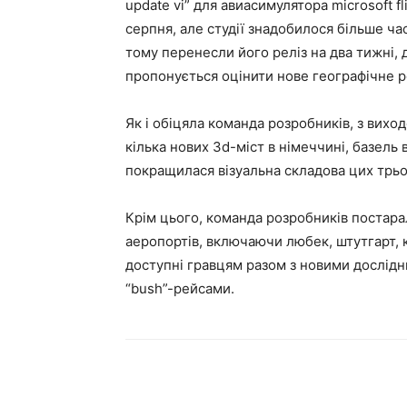
update vi” для авиасимулятора microsoft f
серпня, але студії знадобилося більше час
тому перенесли його реліз на два тижні, 
пропонується оцінити нове географічне 
Як і обіцяла команда розробників, з вихо
кілька нових 3d-міст в німеччині, базель в
покращилася візуальна складова цих трьох
Крім цього, команда розробників постарал
аеропортів, включаючи любек, штутгарт, к
доступні гравцям разом з новими дослідн
“bush”-рейсами.