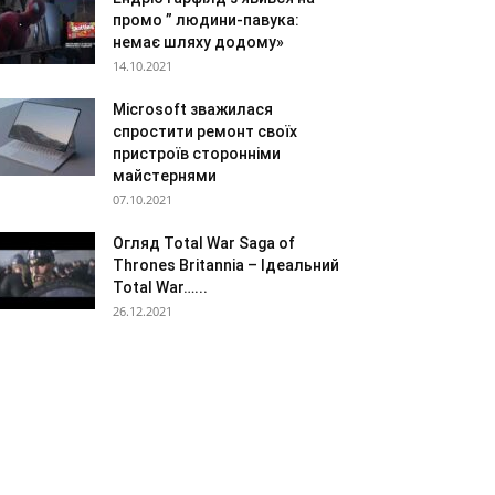
промо ” людини-павука:
немає шляху додому»
14.10.2021
Microsoft зважилася
спростити ремонт своїх
пристроїв сторонніми
майстернями
07.10.2021
Огляд Total War Saga of
Thrones Britannia – Ідеальний
Total War…...
26.12.2021