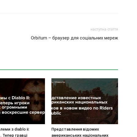
наступна стаття
Orbitum – браузер для соціальних мереж
еми з diablo ii:
Представлення відомих
. Тепер гравці
американських національних