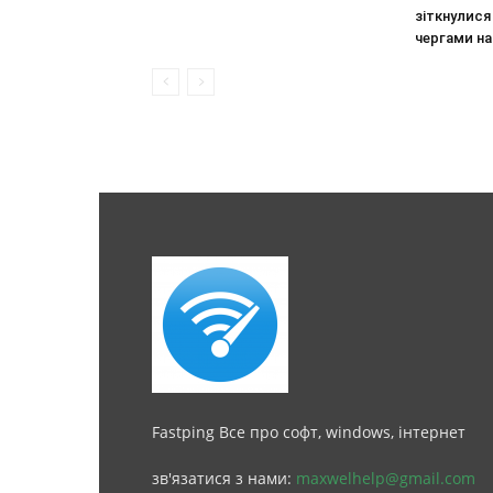
зіткнулися
чергами на
Fastping Все про софт, windows, інтернет
зв'язатися з нами:
maxwelhelp@gmail.com