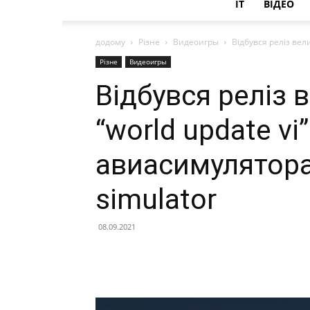
IT
ВІДЕО
додому
Різне
Видеоигры
Відбувся реліз вели
Різне
Видеоигры
Відбувся реліз
“world update vi
авиасимулятора 
simulator
08.09.2021