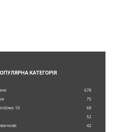
ОПУЛЯРНА КАТЕГОРІЯ
ізне
678
ри
75
indows 10
68
52
овачкові
42