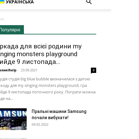
УКРАЇНСЬКА
tor
Популярні
ркада для всієї родини my
inging monsters playground
ийде 9 листопада...
xwelhelp
-
23.09.2021
0
удія студія big blue bubble визначилася з датою
ходу для my singing monsters playground, гра
йде 9 листопада поточного року. Пограти можна
де на...
Пральні машини Samsung
почали вибухати!
04.02.2022