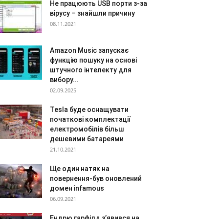
Не працюють USB порти з-за
вірусу – знайшли причину
08.11.2021
Amazon Music запускає
функцію пошуку на основі
штучного інтелекту для
вибору...
02.09.2025
Tesla буде оснащувати
початкові комплектації
електромобілів більш
дешевими батареями
21.10.2021
Ще один натяк на
повернення-був оновлений
домен infamous
06.09.2021
Ендрю гарфілд з’явився на