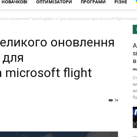
НОВАЧКОВІ
ОПТИМІЗАТОРИ
ПРОГРАМИ
РІЗНЕ
кого оновлення “world update vi” для авиасимулятора microsoft flight simula
 великого оновлення
А
s
” для
в
microsoft flight
ma
Ст
ви
ви
бу
74