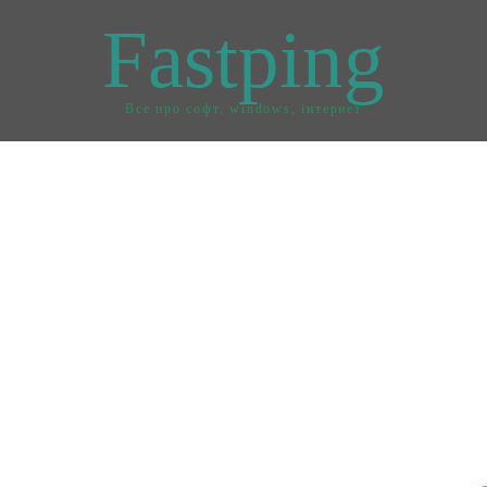
Fastping
Все про софт, windows, інтернет