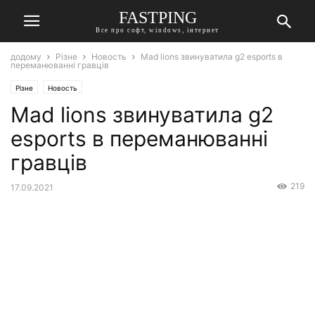
FASTPING
Все про софт, windows, інтернет
додому
Різне
Новость
Mad lions звинуватила g2 esports в
переманюванні гравців
Різне
Новость
Mad lions звинуватила g2
esports в переманюванні
гравців
219
17.09.2021