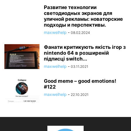
Развитие технологии
светодиодных экранов для
уличной рекламы: новаторские
подходы и перспективы.
maxwelhelp
-
08.02.2024
Фанати критикують якість ігор з
nintendo 64 в розширеній
підписці switch...
maxwelhelp
-
03.11.2021
Good meme – good emotions!
#122
maxwelhelp
-
22.10.2021