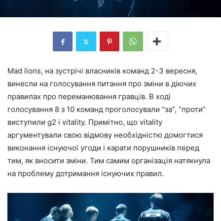
Mad lions, на зустрічі власників команд 2-3 вересня,
винесли на голосування питання про зміни в діючих
правилах про переманювання гравців. В ході
голосування 8 з 10 команд проголосували “за”, “проти”
виступили g2 і vitality. Примітно, що vitality
аргументували свою відмову необхідністю домогтися
виконання існуючої угоди і карати порушників перед
тим, як вносити зміни. Тим самим організація натякнула
на проблему дотримання існуючих правил.