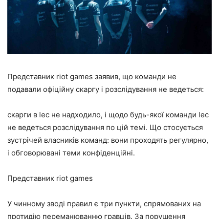
Представник riot games заявив, що команди не
подавали офіційну скаргу і розслідування не ведеться:
скарги в lec не надходило, і щодо будь-якої команди lec
не ведеться розслідування по цій темі. Що стосується
зустрічей власників команд: вони проходять регулярно,
і обговорювані теми конфіденційні.
Представник riot games
У чинному зводі правил є три пункти, спрямованих на
протидію переманюванню гравців. За порушення