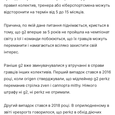
правил колектив, тренера або кіберспортсмена можуть
відсторонити на термін від 5 до 15 місяців.
Причина, по якій дане питання піднімається, криється в
тому, що g2 вперше за 5 років не пройшла на чемпіонат
світу з lоl і команди побоюються, що їх гравців можуть
переманити і намагаються всіляко захистити свій
інтерес.
Раніше g2 вже звинувачувалися у втручанні в справи
гравців інших колективів. Перший випадок стався в 2016
році, коли origen стверджували, що мідлейнер g2 perkz
переманив стрілка zven і саппорта mithy. Ніякого
штрафу ні g2, ні perkz не отримали.
Другий випадок стався в 2018 році. В оприлюдненому в
звіті vpesports говорилося, що perkz в обхід діючих