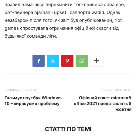
правил намагався переманити топ-лейнера odoamne,
бот-лейнера hjarnan і upset і саппорта wadid. Однак
незабаром після того, як звіт був опублікований, riot
games спростувала отримання офіційної скарги від
будь-якої команди ліги.
попередня стаття
наступна стаття
Гальмує ноутбук Windows
Офісний пакет microsoft
10 – вирішуємо проблему
office 2021 представлять 5
жовтня
СТАТТІ ПО ТЕМІ