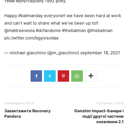
теми мультсеріалу 1992 року.
Happy #batmanday everyone!! we have been hard at work
and can’t wait to share what we’ve been up to!!
@mattreevesla #dcfandome #thebatman @thebatman
pic.twitter.com/bgyiosxdaa
— michael giacchino (@m_giacchino) september 18, 2021
попередня стаття
наступна стаття
Завантажити Recovery
Genshin impact-банери і
Pandora
події другої частини
оновлення 2.1