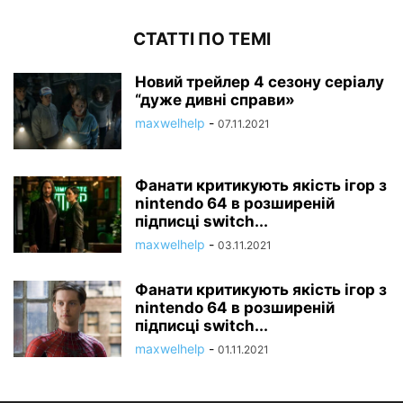
СТАТТІ ПО ТЕМІ
Новий трейлер 4 сезону серіалу
“дуже дивні справи»
maxwelhelp
-
07.11.2021
Фанати критикують якість ігор з
nintendo 64 в розширеній
підписці switch...
maxwelhelp
-
03.11.2021
Фанати критикують якість ігор з
nintendo 64 в розширеній
підписці switch...
maxwelhelp
-
01.11.2021