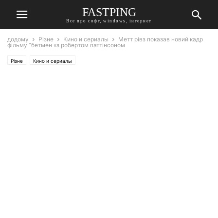
FASTPING
Все про софт, windows, інтернет
додому
Різне
Кино и сериалы
Метт рівз показав новий кадр
фільму “бетмен «з робертом паттінсоном
Різне
Кино и сериалы