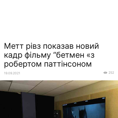
Метт рівз показав новий
кадр фільму “бетмен «з
робертом паттінсоном
252
19.09.2021