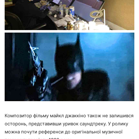
Композитор фільму майкл джаккіно також не залишився
осторонь, представивши уривок саундтреку. У ролику
можна почути референси до оригінальної музичної