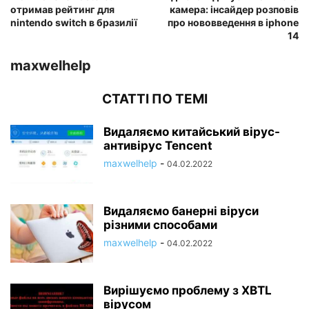
отримав рейтинг для
камера: інсайдер розповів
nintendo switch в бразилії
про нововведення в iphone
14
maxwelhelp
СТАТТІ ПО ТЕМІ
Видаляємо китайський вірус-
антивірус Tencent
maxwelhelp
-
04.02.2022
Видаляємо банерні віруси
різними способами
maxwelhelp
-
04.02.2022
Вирішуємо проблему з XBTL
вірусом