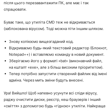
після цього перезавантажити ПК, але має і так
спрацювати.
Буває таке, що утиліта CMD теж не відкривається
(заблокована вірусом). Тоді можна піти іншим шляхом.
Знову копіюємо вищезгаданий код.
Відкриваємо будь-який текстовий редактор (Блокнот,
Notepad++) і вставляємо команду в новий документ.
Зберігаємо його у форматі «bat» (виконавчий файл,
на кшталт «exe», але з більш високим пріоритетом).
Тепер потрібно запустити створений файлик від імені
адміна. Через мить зміни будуть внесені.
Ура! Вийшло! Щоб напевно усунути всі сліди вірусу,
раджу очистити диски, реєстр, кеш браузерів і інший
«сміття» з допомогою будь «гідною» утиліти. Найкраще