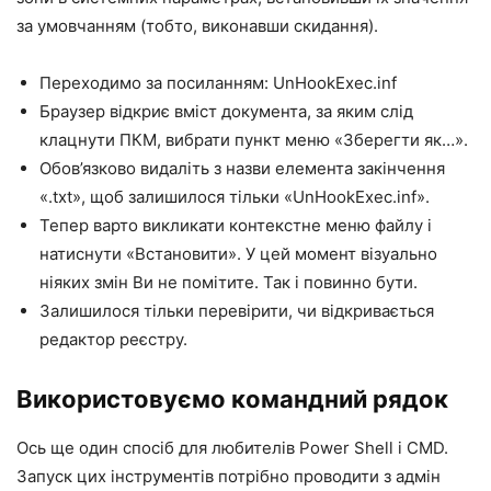
за умовчанням (тобто, виконавши скидання).
Переходимо за посиланням:
UnHookExec.inf
Браузер відкриє вміст документа, за яким слід
клацнути ПКМ, вибрати пункт меню «Зберегти як…».
Обов’язково видаліть з назви елемента закінчення
«.txt», щоб залишилося тільки «UnHookExec.inf».
Тепер варто викликати контекстне меню файлу і
натиснути «Встановити». У цей момент візуально
ніяких змін Ви не помітите. Так і повинно бути.
Залишилося тільки перевірити, чи відкривається
редактор реєстру.
Використовуємо командний рядок
Ось ще один спосіб для любителів Power Shell і CMD.
Запуск цих інструментів потрібно проводити з адмін