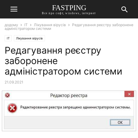
FASTPING
Все про софт, windows, інтернет
додому
IT
Лікування вірусів
Редагування реєстру заборонене
адміністратором системи
IT
Лікування вірусів
Редагування реєстру
заборонене
адміністратором системи
21.09.2021