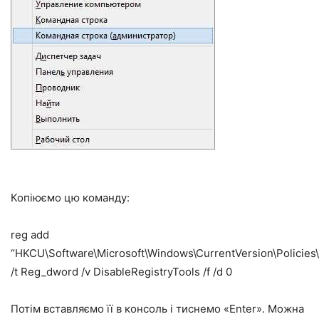
Копіюємо цю команду:
reg add
“HKCU\Software\Microsoft\Windows\CurrentVersion\Policies
/t Reg_dword /v DisableRegistryTools /f /d 0
Потім вставляємо її в консоль і тиснемо «Enter». Можна