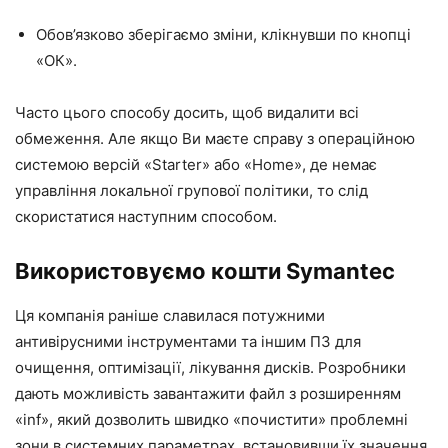
Обов’язково зберігаємо зміни, клікнувши по кнопці
«ОК».
Часто цього способу досить, щоб видалити всі
обмеження. Але якщо Ви маєте справу з операційною
системою версій «Starter» або «Home», де немає
управління локальної групової політики, то слід
скористатися наступним способом.
Використовуємо кошти Symantec
Ця компанія раніше славилася потужними
антивірусними інструментами та іншим ПЗ для
очищення, оптимізації, лікування дисків. Розробники
дають можливість завантажити файл з розширенням
«inf», який дозволить швидко «почистити» проблемні
зони в системних параметрах, встановивши їх значення