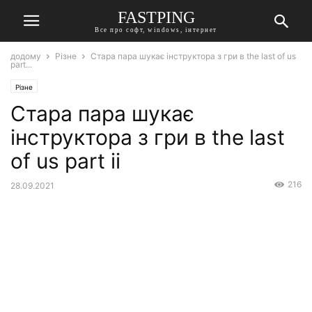
FASTPING
Все про софт, windows, інтернет
додому
Різне
Стара пара шукає інструктора з гри в the last of us
part...
Різне
Стара пара шукає
інструктора з гри в the last
of us part ii
216
28.09.2021