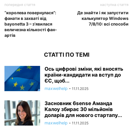
попередня стаття
наступна стаття
“королева повернулася”:
Де знайти і як запустити
фанати в захваті від
калькулятор Windows
bayonetta 3 – з’явилася
7/8/10: всі способи
величезна кількості фан-
артів
СТАТТІ ПО ТЕМІ
Ось цифрові зміни, які вносять
країни-кандидати на вступ до
ЄС, щоб...
maxwelhelp
-
11.11.2025
Засновник 6sense Аманда
Калоу збирає 30 мільйонів
доларів для нового стартапу...
maxwelhelp
-
11.11.2025