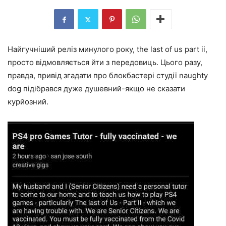
Найгучніший реліз минулого року, the last of us part ii,
просто відмовляється йти з передовиць. Цього разу,
правда, привід згадати про блокбастері студії naughty
dog підібрався дуже душевний-якщо не сказати
курйозний.