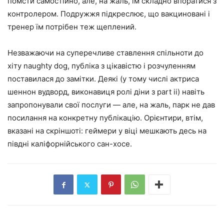
помсти самостійно, але, на жаль, їм складно впоратися з
контролером. Подружжя підкреслює, що вакциновані і
тренер їм потрібен теж щеплений.
Незважаючи на суперечливе ставлення спільноти до
хіту naughty dog, публіка з цікавістю і розчуленням
поставилася до замітки. Деякі (у тому числі актриса
шеннон вудворд, виконавиця ролі діни з part ii) навіть
запропонували свої послуги — але, на жаль, парк не дав
посилання на конкретну публікацію. Орієнтири, втім,
вказані на скріншоті: геймери у віці мешкають десь на
півдні каліфорнійського сан-хосе.