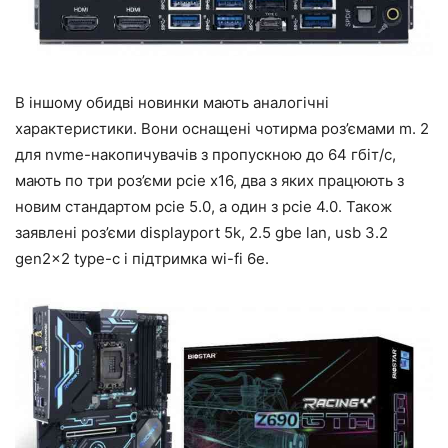
В іншому обидві новинки мають аналогічні
характеристики. Вони оснащені чотирма роз’ємами m. 2
для nvme-накопичувачів з пропускною до 64 гбіт/с,
мають по три роз’єми pcie x16, два з яких працюють з
новим стандартом pcie 5.0, а один з pcie 4.0. Також
заявлені роз’єми displayport 5k, 2.5 gbe lan, usb 3.2
gen2x2 type-c і підтримка wi-fi 6e.