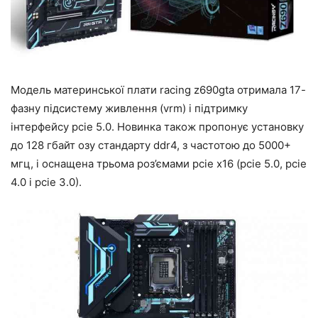
Модель материнської плати racing z690gta отримала 17-
фазну підсистему живлення (vrm) і підтримку
інтерфейсу pcie 5.0. Новинка також пропонує установку
до 128 гбайт озу стандарту ddr4, з частотою до 5000+
мгц, і оснащена трьома роз’ємами pcie x16 (pcie 5.0, pcie
4.0 і pcie 3.0).