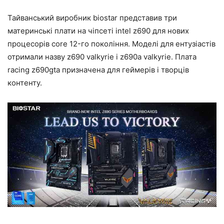
Тайванський виробник biostar представив три
материнські плати на чіпсеті intel z690 для нових
процесорів core 12-го покоління. Моделі для ентузіастів
отримали назву z690 valkyrie і z690a valkyrie. Плата
racing z690gta призначена для геймерів і творців
контенту.