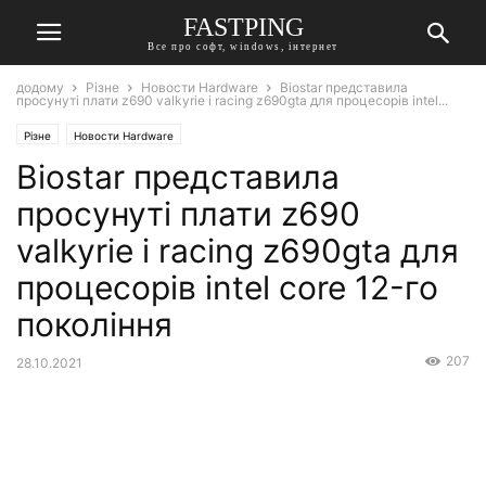
FASTPING
Все про софт, windows, інтернет
додому
Різне
Новости Hardware
Biostar представила
просунуті плати z690 valkyrie і racing z690gta для процесорів intel...
Різне
Новости Hardware
Biostar представила
просунуті плати z690
valkyrie і racing z690gta для
процесорів intel core 12-го
покоління
207
28.10.2021