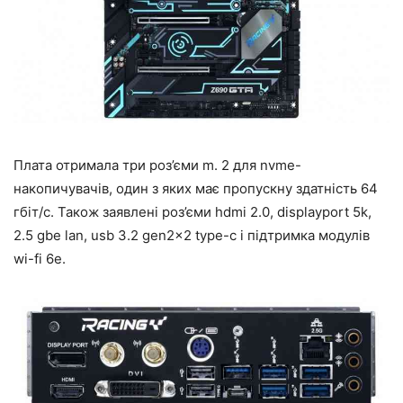
Плата отримала три роз’єми m. 2 для nvme-
накопичувачів, один з яких має пропускну здатність 64
гбіт/с. Також заявлені роз’єми hdmi 2.0, displayport 5k,
2.5 gbe lan, usb 3.2 gen2x2 type-c і підтримка модулів
wi-fi 6e.