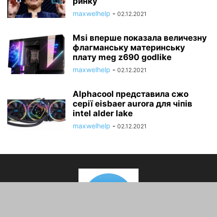
ринку
maxwelhelp
-
02.12.2021
Msi вперше показала величезну
флагманську материнську
плату meg z690 godlike
maxwelhelp
-
02.12.2021
Alphacool представила сжо
серії eisbaer aurora для чіпів
intel alder lake
maxwelhelp
-
02.12.2021