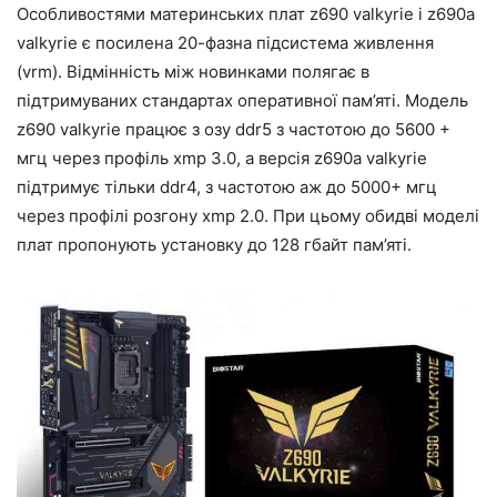
Особливостями материнських плат z690 valkyrie і z690a
valkyrie є посилена 20-фазна підсистема живлення
(vrm). Відмінність між новинками полягає в
підтримуваних стандартах оперативної пам’яті. Модель
z690 valkyrie працює з озу ddr5 з частотою до 5600 +
мгц через профіль xmp 3.0, а версія z690a valkyrie
підтримує тільки ddr4, з частотою аж до 5000+ мгц
через профілі розгону xmp 2.0. При цьому обидві моделі
плат пропонують установку до 128 гбайт пам’яті.