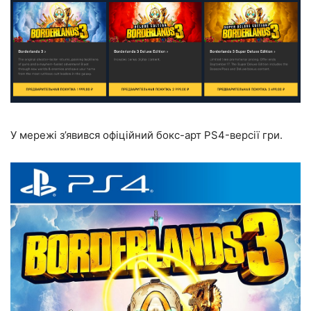
У мережі з’явився офіційний бокс-арт PS4-версії гри.