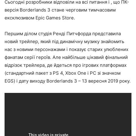
Сьогодні розробники відповіли на всі питання і , що ПК-
версія Borderlands 3 стане черговим тимчасовим
ексклюзивом Epic Games Store.
Першим ділом студія Ренді Питчфорда представила
новий трейлер, який під динамічну музику знайомить
нас з новими персонажами і показує старих улюблених
фанатам серії героїв. Але найбільше цікавий фінальний
відрізок трейлера, де йдеться про ігрових платформах
(стандартний пакет з PS 4, Xbox One і PC зі значком
EGS) і дату виходу Borderlands 3 – 13 вересня 2019 року.