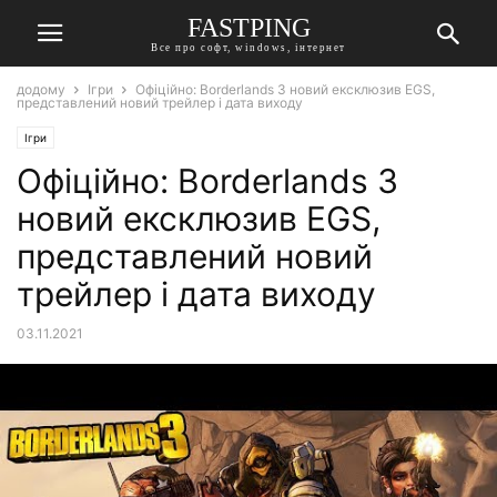
FASTPING
Все про софт, windows, інтернет
додому
Ігри
Офіційно: Borderlands 3 новий ексклюзив EGS,
представлений новий трейлер і дата виходу
Ігри
Офіційно: Borderlands 3
новий ексклюзив EGS,
представлений новий
трейлер і дата виходу
03.11.2021