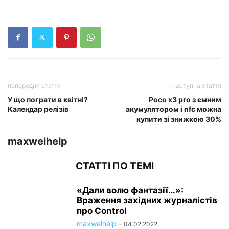
попередня стаття
наступна стаття
У що пограти в квітні?
Poco x3 pro з ємним
Календар релізів
акумулятором і nfc можна
купити зі знижкою 30%
maxwelhelp
СТАТТІ ПО ТЕМІ
«Дали волю фантазії…»:
Враження західних журналістів
про Control
maxwelhelp
-
04.02.2022