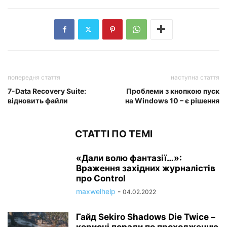
попередня стаття
наступна стаття
7-Data Recovery Suite:
Проблеми з кнопкою пуск
відновить файли
на Windows 10 – є рішення
СТАТТІ ПО ТЕМІ
«Дали волю фантазії…»:
Враження західних журналістів
про Control
maxwelhelp
-
04.02.2022
Гайд Sekiro Shadows Die Twice –
корисні поради по проходженню