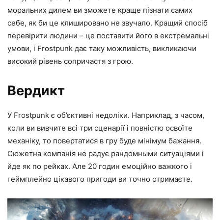
моральних дилем ви зможете краще пізнати самих
себе, як би це клишировано не звучало. Кращий спосіб
перевірити людини – це поставити його в екстремальні
умови, і Frostpunk дає таку можливість, викликаючи
високий рівень сопричастя з грою.
Вердикт
У Frostpunk є об’єктивні недоліки. Наприклад, з часом,
коли ви вивчите всі три сценарії і повністю освоїте
механіку, то повертатися в гру буде мінімум бажання.
Сюжетна компанія не радує рандомными ситуаціями і
йде як по рейках. Але 20 годин емоційно важкого і
геймплейно цікавого пригоди ви точно отримаєте.