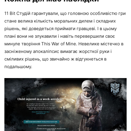
11 Bit Студій гарантували, що головною особливістю гри
стане велика кількість моральних дилем і складних
рішень, які доведеться приймати гравцеві. І в цьому
плані вони не злукавили і навіть перевершили своє
минуле творіння This War of Mine. Невелике містечко в
засніженому апокаліпсис вимагає жорсткої руки і
сміливих рішень, що звичайно ж відгукнеться в
подальшому.