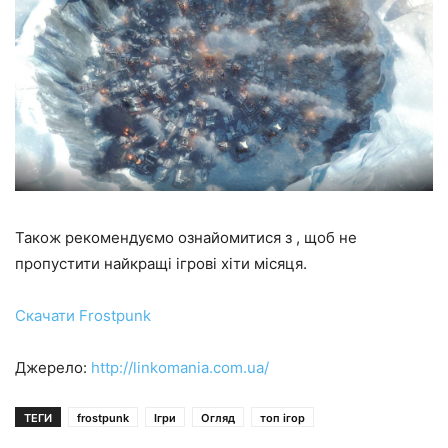
Також рекомендуємо ознайомитися з , щоб не
пропустити найкращі ігрові хіти місяця.
Скачати Frostpunk
Джерело:
http://linkomania.com.ua/
ТЕГИ
frostpunk
Ігри
Огляд
топ ігор