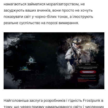
намагаються займатися моралізаторством, не
засуджують ваших вчинків, вони просто не хочуть
показувати світ у чорно-білих тонах, а ілюструють
реальне суспільство на порозі вимирання.
Найголовніша заслуга розробників і гідність Frostpunk в
тому, що через призму намальованого світу і численних