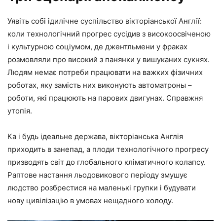
Уявіть собі ідилічне суспільство вікторіанської Англії:
коли технологічний прогрес сусідив з високоосвіченою
і культурною соціумом, де джентльмени у фраках
розмовляли про високий з панянки у вишуканих сукнях.
Людям немає потреби працювати на важких фізичних
роботах, яку замість них виконують автоматроны –
роботи, які працюють на парових двигунах. Справжня
утопія.
Ка і будь ідеальне держава, вікторіанська Англія
приходить в занепад, а плоди технологічного прогресу
призводять світ до глобального кліматичного колапсу.
Раптове настання льодовикового періоду змушує
людство розбрестися на маленькі групки і будувати
нову цивілізацію в умовах нещадного холоду.