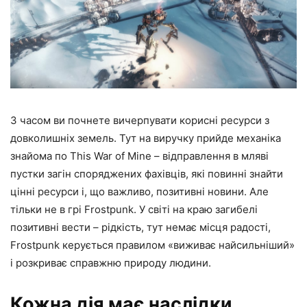
З часом ви почнете вичерпувати корисні ресурси з
довколишніх земель. Тут на виручку прийде механіка
знайома по This War of Mine – відправлення в мляві
пустки загін споряджених фахівців, які повинні знайти
цінні ресурси і, що важливо, позитивні новини. Але
тільки не в грі Frostpunk. У світі на краю загибелі
позитивні вести – рідкість, тут немає місця радості,
Frostpunk керується правилом «виживає найсильніший»
і розкриває справжню природу людини.
Кожна дія має наслідки