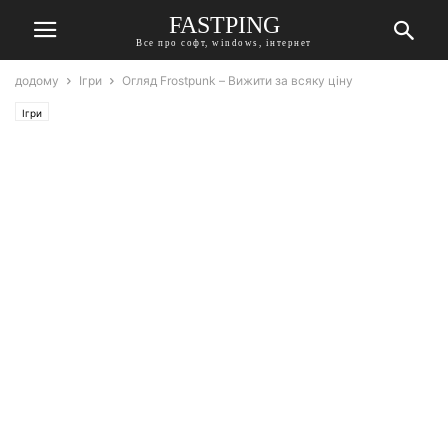
FASTPING
Все про софт, windows, інтернет
додому
Ігри
Огляд Frostpunk – Вижити за всяку ціну
Ігри