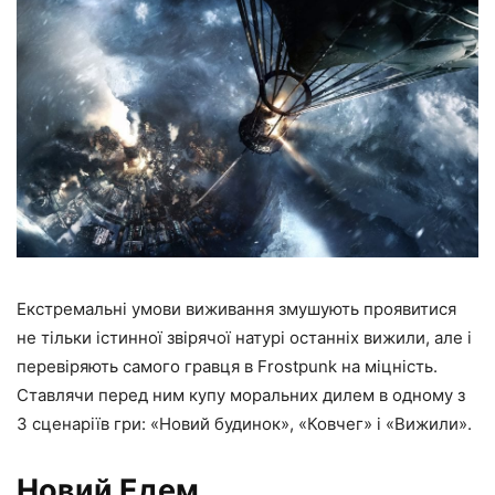
Екстремальні умови виживання змушують проявитися
не тільки істинної звірячої натурі останніх вижили, але і
перевіряють самого гравця в Frostpunk на міцність.
Ставлячи перед ним купу моральних дилем в одному з
3 сценаріїв гри: «Новий будинок», «Ковчег» і «Вижили».
Новий Едем