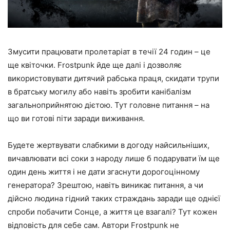
Змусити працювати пролетаріат в течії 24 годин – це
ще квіточки. Frostpunk йде ще далі і дозволяє
використовувати дитячий рабська праця, скидати трупи
в братську могилу або навіть зробити канібалізм
загальноприйнятою дієтою. Тут головне питання – на
що ви готові піти заради виживання.
Будете жертвувати слабкими в догоду найсильніших,
вичавлювати всі соки з народу лише б подарувати їм ще
один день життя і не дати згаснути дорогоцінному
генератора? Зрештою, навіть виникає питання, а чи
дійсно людина гідний таких страждань заради ще однієї
спроби побачити Сонце, а життя це взагалі? Тут кожен
відповість для себе сам. Автори Frostpunk не