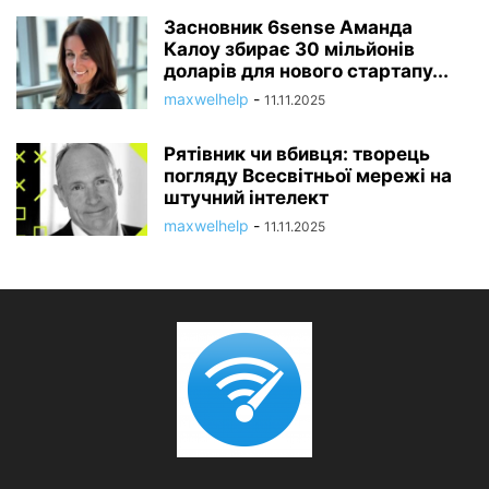
Засновник 6sense Аманда
Калоу збирає 30 мільйонів
доларів для нового стартапу...
maxwelhelp
-
11.11.2025
Рятівник чи вбивця: творець
погляду Всесвітньої мережі на
штучний інтелект
maxwelhelp
-
11.11.2025