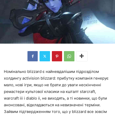
Номінально blizzard є найневдалішим підрозділом
холдингу activision blizzard: прибутку компанія генерує
мало, нові ігри, якщо не брати до уваги нескінченні
ремастери культової класики на кшталт starcraft,
warcraft iii і diablo ii, не виходять, а ті новинки, що були
анонсовані, відкладаються на невизначені терміни.
Зайвим підтвердженням того, що у blizzard все зовсім