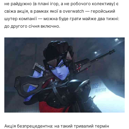
не райдужно (в плані ігор, а не робочого колективу) є
свіжа акція, в рамках якої в overwatch — геройський
шутер компанії — можна буде грати майже два тижні:
до другого січня включно.
Акція безпрецедентна: на такий тривалий термін