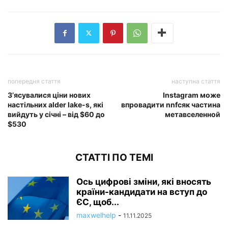
попередня стаття
наступна стаття
З’ясувалися ціни нових
Instagram може
настільних alder lake-s, які
впровадити nnfcяк частина
вийдуть у січні – від $60 до
метавселенной
$530
СТАТТІ ПО ТЕМІ
Ось цифрові зміни, які вносять
країни-кандидати на вступ до
ЄС, щоб...
maxwelhelp
-
11.11.2025