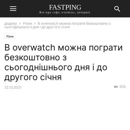
FASTPING
Все про софт, windows, інтернет
додому
Різне
В overwatch можна пограти безкоштовно з
сьогоднішнього дня і до другого січня
Різне
В overwatch можна пограти
безкоштовно з
сьогоднішнього дня і до
другого січня
205
22.12.2021