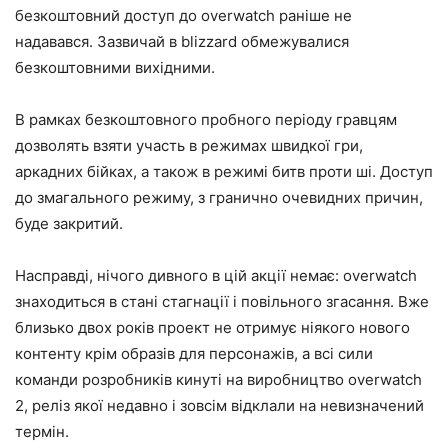
безкоштовний доступ до overwatch раніше не
надавався. Зазвичай в blizzard обмежувалися
безкоштовними вихідними.
В рамках безкоштовного пробного періоду гравцям
дозволять взяти участь в режимах швидкої гри,
аркадних бійках, а також в режимі битв проти ші. Доступ
до змагального режиму, з гранично очевидних причин,
буде закритий.
Насправді, нічого дивного в цій акції немає: overwatch
знаходиться в стані стагнації і повільного згасання. Вже
близько двох років проект не отримує ніякого нового
контенту крім образів для персонажів, а всі сили
команди розробників кинуті на виробництво overwatch
2, реліз якої недавно і зовсім відклали на невизначений
термін.