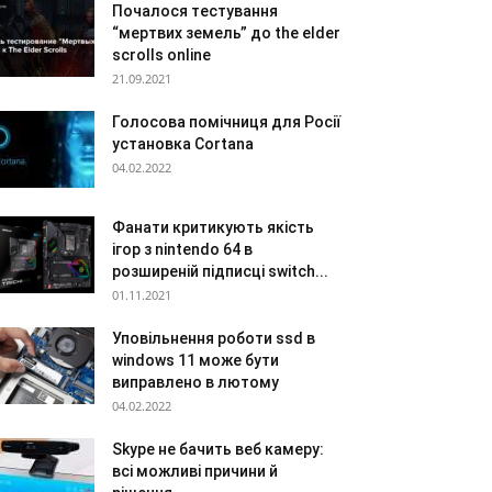
Почалося тестування
“мертвих земель” до the elder
scrolls online
21.09.2021
Голосова помічниця для Росії
установка Cortana
04.02.2022
Фанати критикують якість
ігор з nintendo 64 в
розширеній підписці switch...
01.11.2021
Уповільнення роботи ssd в
windows 11 може бути
виправлено в лютому
04.02.2022
Skype не бачить веб камеру:
всі можливі причини й