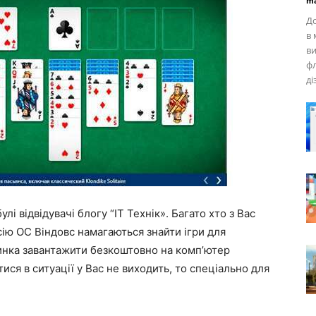
ma
До
в 
ви
фл
ді
лі відвідувачі блогу “IT Технік». Багато хто з Вас
сію ОС Віндовс намагаються знайти ігри для
синка завантажити безкоштовно на комп’ютер
тися в ситуації у Вас не виходить, то спеціально для