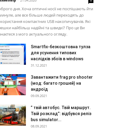
xwelhelp
-
21.04.2020
0
брого дня. Хоча оптичні носії не поспішають йти
минуле, але все більше людей переходять до
користання компактних USB накопичувачів. Які
ешки найбільш надійні та швидкі? Про це Ви
знаєтеся з мого актуального огляду.
Smartfix-безкоштовна тулза
для усунення типових
наслідків збоїв в windows
31.12.2021
Завантажити frag pro shooter
(мод: багато грошей) на
андроїд
09.09.2021
” твій автобус. Твій маршрут.
Твій розклад”: відбувся реліз
bus simulator...
08.09.2021