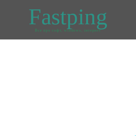
Fastping
Все про софт, windows, інтернет