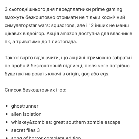
З сьогоднішнього дня передплатники prime gaming
зможуть безкоштовно отримати не тільки космічний
симуляторstar wars: squadrons, але і 12 інших не менш
цікавих відеоігор. Акція amazon доступна для власників
пк, а триватиме до 1 листопада.
Також варто відзначити, що акційні ігриможно забрати і
по пробній безкоштовній підписці, після чого потрібно
будетактивіровать ключі в origin, gog або egs.
Список безкоштовних ігор:
ghostrunner
alien isolation
whiskey&zombies: great southern zombie escape
secret files 3
song of horror complete edition