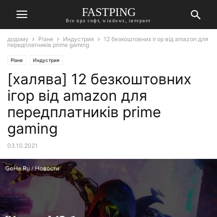
FASTPING
Все про софт, windows, інтернет
додому
Різне
Индустрия
12 безкоштовних ігор від amazon для
передплатників prime gaming
Різне
Индустрия
[халява] 12 безкоштовних
ігор від amazon для
передплатників prime
gaming
03.10.2021