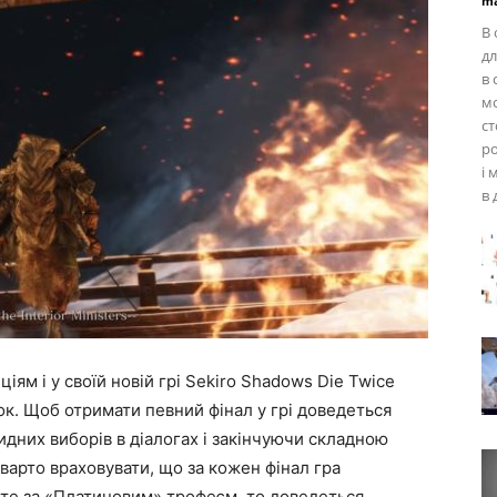
ma
В 
дл
в 
мо
ст
ро
і 
в 
ям і у своїй новій грі Sekiro Shadows Die Twice
вок. Щоб отримати певний фінал у грі доведеться
идних виборів в діалогах і закінчуючи складною
арто враховувати, що за кожен фінал гра
те за «Платиновим» трофеєм, то доведеться