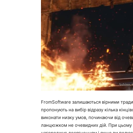
FromSoftware залишаються вірними традиці
пропонують на вибір відразу кілька кінці
виконати низку умов, починаючи від очев
ланцюжком не очевидних дій. При цьому в
нагороджує досягненням і якщо ви полює