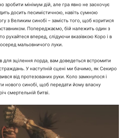
бно зробити мінімум дій, але гра явно не заохочує
родить досить песимістичною, навіть сумною
логу з Великим синобі – замість того, щоб коритися
наставником. Попереджаємо, бій належить один з
то рухайтеся вперед, слідуючи вказівкою Коро і в
посеред мальовничого луки.
в для зцілення лорда, вам доведеться встромити
д страждань. У наступній сцені ми бачимо, як Секиро
вився від протезованих руки. Коло замкнулося і
ти нового синобі, щоб передати йому власну
річ смертельній битві.