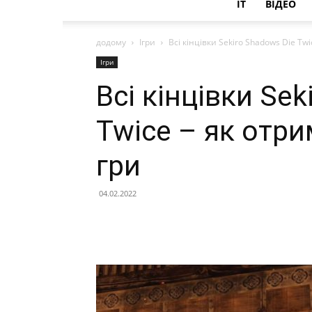
IT
ВІДЕО
додому
Ігри
Всі кінцівки Sekiro Shadows Die Twi
Ігри
Всі кінцівки Sek
Twice – як отри
гри
04.02.2022