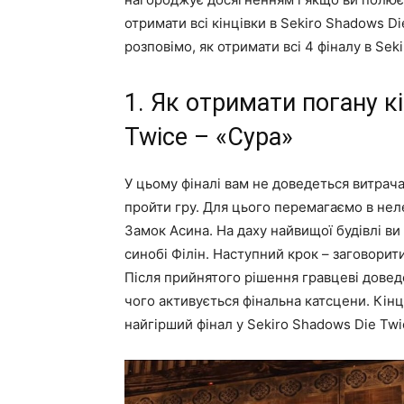
отримати всі кінцівки в Sekiro Shadows D
розповімо, як отримати всі 4 фіналу в Seki
1. Як отримати погану кі
Twice – «Сура»
У цьому фіналі вам не доведеться витрача
пройти гру. Для цього перемагаємо в не
Замок Асина. На даху найвищої будівлі в
синобі Філін. Наступний крок – заговорит
Після прийнятого рішення гравцеві доведе
чого активується фінальна катсцени. Кінці
найгірший фінал у Sekiro Shadows Die Twi