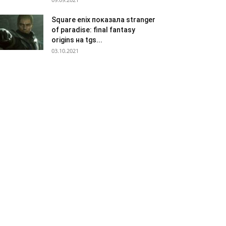
Square enix показала stranger
of paradise: final fantasy
origins на tgs...
03.10.2021