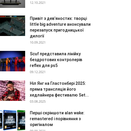
12.10.2021
Привіт з дев’яностих: творці
little big adventure анонсували
перезапуск пригодницької
дилогії
10.09.2021
Scuf представила лінійку
бездротових контролерів
reflex для ps5
09.12.2021
Ніл Янг на Гластонбері 2025:
пряма трансляція його
хедлайнера фестивалю Set...
03.08.2025
Перші скріншоти alan wake:
remastered і порівняння з
оригіналом
09.09.2021