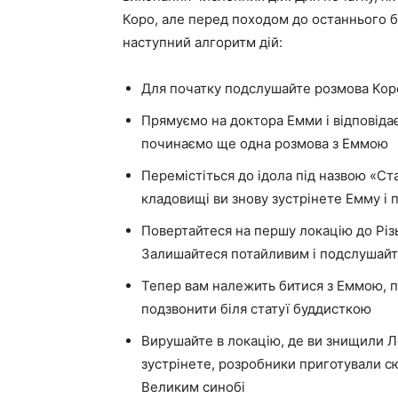
Коро, але перед походом до останнього б
наступний алгоритм дій:
Для початку подслушайте розмова Коро
Прямуємо на доктора Емми і відповідає
починаємо ще одна розмова з Еммою
Перемістіться до ідола під назвою «Ст
кладовищі ви знову зустрінете Емму і 
Повертайтеся на першу локацію до Різь
Залишайтеся потайливим і подслушайт
Тепер вам належить битися з Еммою, піс
подзвонити біля статуї буддисткою
Вирушайте в локацію, де ви знищили Ле
зустрінете, розробники приготували с
Великим синобі