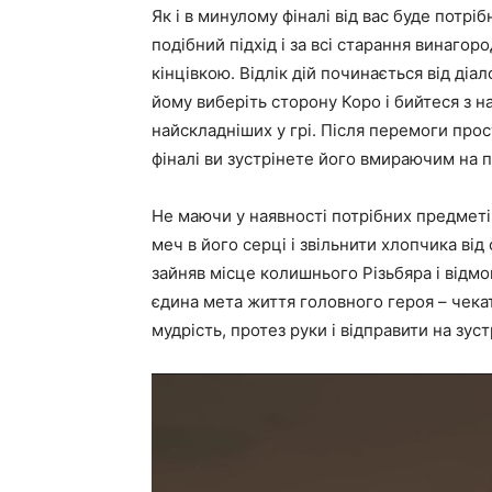
Як і в минулому фіналі від вас буде потрі
подібний підхід і за всі старання винаго
кінцівкою. Відлік дій починається від діа
йому виберіть сторону Коро і бийтеся з 
найскладніших у грі. Після перемоги прос
фіналі ви зустрінете його вмираючим на 
Не маючи у наявності потрібних предметі
меч в його серці і звільнити хлопчика ві
зайняв місце колишнього Різьбяра і відмо
єдина мета життя головного героя – чека
мудрість, протез руки і відправити на зуст