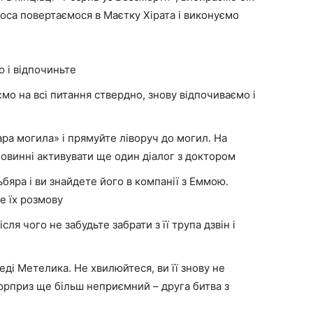
оса повертаємося в Маєтку Хірата і виконуємо
 і відпочиньте
мо на всі питання ствердно, знову відпочиваємо і
ара могила» і прямуйте ліворуч до могил. На
повинні активувати ще один діалог з доктором
бяра і ви знайдете його в компанії з Еммою.
е їх розмову
ля чого не забудьте забрати з її трупа дзвін і
ді Метелика. Не хвилюйтеся, ви її знову не
юрприз ще більш неприємний – друга битва з