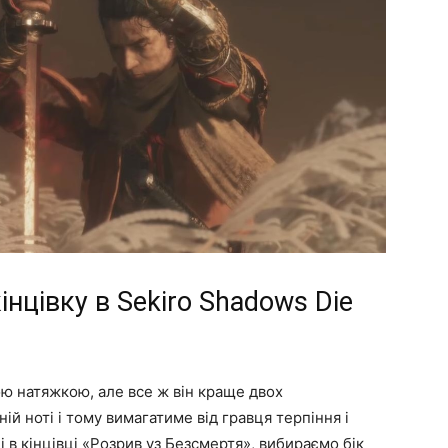
інцівку в Sekiro Shadows Die
ю натяжкою, але все ж він краще двох
ій ноті і тому вимагатиме від гравця терпіння і
і в кінцівці «Розрив уз Безсмертя», вибираємо бік