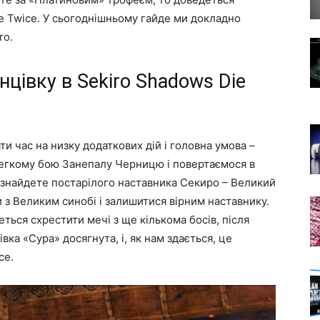
ie Twice. У сьогоднішньому гайде ми докладно
ro.
нцівку в Sekiro Shadows Die
ти час на низку додаткових дій і головна умова –
легкому бою Занепалу Черницю і повертаємося в
и знайдете постарілого наставника Секиро – Великий
и з Великим синобі і залишитися вірним наставнику.
ться схрестити мечі з ще кількома босів, після
вка «Сура» досягнута, і, як нам здається, це
ce.