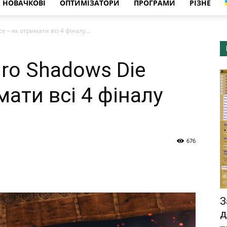
НОВАЧКОВІ
ОПТИМІЗАТОРИ
ПРОГРАМИ
РІЗНЕ
ce – як отримати всі 4 фіналу...
iro Shadows Die
мати всі 4 фіналу
676
З
д