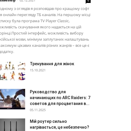
xwelhelp
-
02.12.2021
0
одному з оглядів я розповідав про кращому софт
я онлайн перегляду ТБ каналів. На першому місці
списку була програма TV Player Classic,
жливість скачування якого надається на цій
орінці.Простий інтерфейс, можливість вибору
сійської мови, мінімум заплутаних налаштувань
максимум цікавих каналів різних жанрів – все це є
додатку.
Тренування для жінок
15.10.2021
Руководство для
начинающих по ARC Raiders: 7
советов для процветания в...
05.11.2025
Мій роутер сильно
нагрівається, це небезпечно?