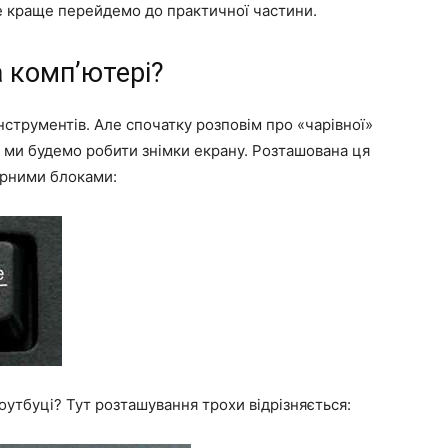
 краще перейдемо до практичної частини.
а комп’ютері?
нструментів. Але спочатку розповім про «чарівної»
ій ми будемо робити знімки екрану. Розташована ця
урними блоками:
ноутбуці? Тут розташування трохи відрізняється: