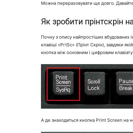
Можна перераховувати ще довго. Давайте
Як зробити прінтскрін н
Почну з опису найпростіших вбудованих і
клавіші «PrtSc» (Прінт Скрін), завдяки як
кнопка між основним і цифровим клавіат
А де знаходиться кнопка Print Screen на 