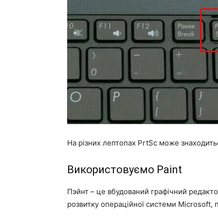
На різних лептопах PrtSc може знаходитьс
Використовуємо Paint
Пэйнт – це вбудований графічний редакто
розвитку операційної системи Microsoft, 