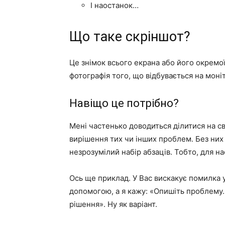
І наостанок…
Що таке скріншот?
Це знімок всього екрана або його окремо
фотографія того, що відбувається на моніт
Навіщо це потрібно?
Мені частенько доводиться ділитися на с
вирішення тих чи інших проблем. Без них 
незрозумілий набір абзаців. Тобто, для н
Ось ще приклад. У Вас вискакує помилка у
допомогою, а я кажу: «Опишіть проблему.
рішення». Ну як варіант.