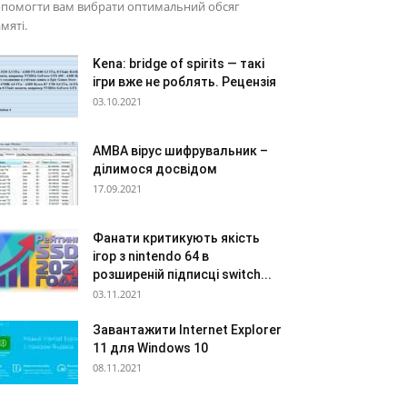
опомогти вам вибрати оптимальний обсяг
мяті.
Kena: bridge of spirits — такі
ігри вже не роблять. Рецензія
03.10.2021
AMBA вірус шифрувальник –
ділимося досвідом
17.09.2021
Фанати критикують якість
ігор з nintendo 64 в
розширеній підписці switch...
03.11.2021
Завантажити Internet Explorer
11 для Windows 10
08.11.2021