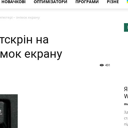
НОВАЧКОВІ
ОПТИМІЗАТОРИ
ПРОГРАМИ
РІЗНЕ
мпютері – знімок екрану
тскрін на
імок екрану
491
Я
W
ma
Зд
ст
пі