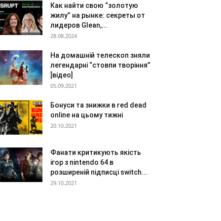
Как найти свою “золотую
жилу” на рынке: секреты от
лидеров Glean,...
28.08.2024
На домашній телескоп зняли
легендарні “стовпи творіння”
[відео]
05.09.2021
Бонуси та знижки в red dead
online на цьому тижні
20.10.2021
Фанати критикують якість
ігор з nintendo 64 в
розширеній підписці switch...
29.10.2021