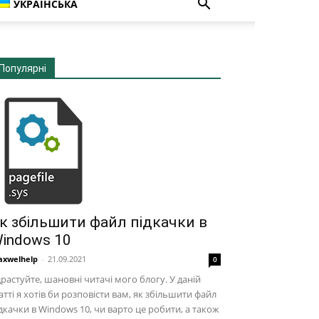
УКРАЇНСЬКА
Популярні
к збільшити файл підкачки в
indows 10
xwelhelp
-
21.09.2021
0
растуйте, шановні читачі мого блогу. У даній
атті я хотів би розповісти вам, як збільшити файл
дкачки в Windows 10, чи варто це робити, а також