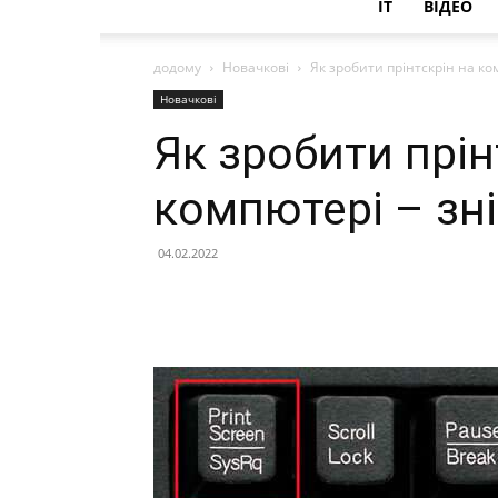
IT
ВІДЕО
додому
Новачкові
Як зробити прінтскрін на ко
Новачкові
Як зробити прін
компютері – зн
04.02.2022