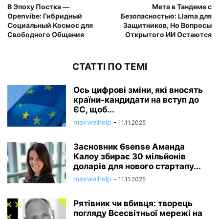
В Эпоху Постка —
Мета в Тандеме с
Openvibe: Гибридный
Безопасностью: Llama для
Социальный Космос для
Защитников, Но Вопросы
Свободного Общения
Открытого ИИ Остаются
СТАТТІ ПО ТЕМІ
Ось цифрові зміни, які вносять
країни-кандидати на вступ до
ЄС, щоб...
maxwelhelp
-
11.11.2025
Засновник 6sense Аманда
Калоу збирає 30 мільйонів
доларів для нового стартапу...
maxwelhelp
-
11.11.2025
Рятівник чи вбивця: творець
погляду Всесвітньої мережі на