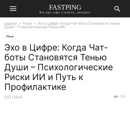
FASTPING
Все про софт, windows, інтернет
додому
Різне
Эхо в Цифре: Когда Чат-боты Становятся Тенью
Души – Психологические Риски ИИ...
Різне
Эхо в Цифре: Когда Чат-
боты Становятся Тенью
Души – Психологические
Риски ИИ и Путь к
Профилактике
133
04.11.2024