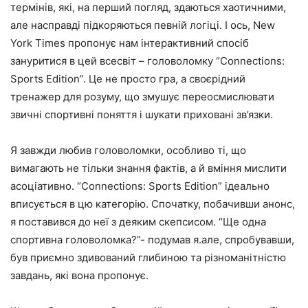
термінів, які, на перший погляд, здаються хаотичними,
але насправді підкоряються певній логіці. І ось, New
York Times пропонує нам інтерактивний спосіб
зануритися в цей всесвіт – головоломку “Connections:
Sports Edition”. Це не просто гра, а своєрідний
тренажер для розуму, що змушує переосмислювати
звичні спортивні поняття і шукати приховані зв’язки.
Я завжди любив головоломки, особливо ті, що
вимагають не тільки знання фактів, а й вміння мислити
асоціативно. “Connections: Sports Edition” ідеально
вписується в цю категорію. Спочатку, побачивши анонс,
я поставився до неї з деяким скепсисом. “Ще одна
спортивна головоломка?”- подумав я.але, спробувавши,
був приємно здивований глибиною та різноманітністю
завдань, які вона пропонує.