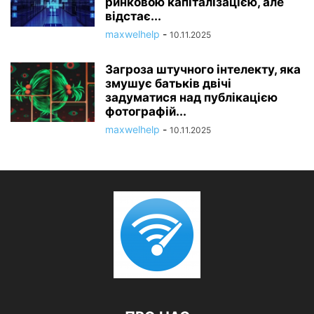
ринковою капіталізацією, але
відстає...
maxwelhelp
-
10.11.2025
Загроза штучного інтелекту, яка
змушує батьків двічі
задуматися над публікацією
фотографій...
maxwelhelp
-
10.11.2025