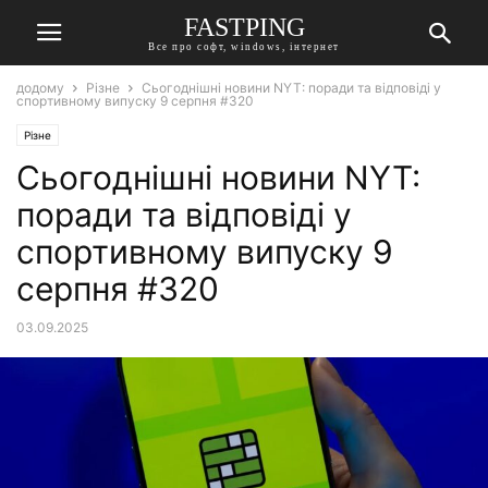
FASTPING
Все про софт, windows, інтернет
додому
Різне
Сьогоднішні новини NYT: поради та відповіді у
спортивному випуску 9 серпня #320
Різне
Сьогоднішні новини NYT:
поради та відповіді у
спортивному випуску 9
серпня #320
03.09.2025