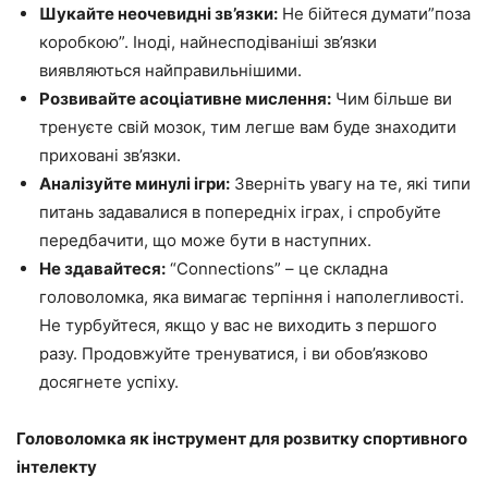
Шукайте неочевидні зв’язки:
Не бійтеся думати”поза
коробкою”. Іноді, найнесподіваніші зв’язки
виявляються найправильнішими.
Розвивайте асоціативне мислення:
Чим більше ви
тренуєте свій мозок, тим легше вам буде знаходити
приховані зв’язки.
Аналізуйте минулі ігри:
Зверніть увагу на те, які типи
питань задавалися в попередніх іграх, і спробуйте
передбачити, що може бути в наступних.
Не здавайтеся:
“Connections” – це складна
головоломка, яка вимагає терпіння і наполегливості.
Не турбуйтеся, якщо у вас не виходить з першого
разу. Продовжуйте тренуватися, і ви обов’язково
досягнете успіху.
Головоломка як інструмент для розвитку спортивного
інтелекту