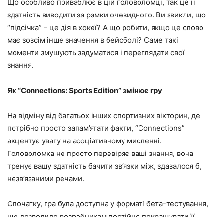
Що особливо приваблює в цій головоломці, так це її
здатність виводити за рамки очевидного. Ви звикли, що
“підсічка” – це дія в хокеї? А що робити, якщо це слово
має зовсім інше значення в бейсболі? Саме такі
моменти змушують задуматися і переглядати свої
знання.
Як “Connections: Sports Edition” змінює гру
На відміну від багатьох інших спортивних вікторин, де
потрібно просто запам’ятати факти, “Connections”
акцентує увагу на асоціативному мисленні.
Головоломка не просто перевіряє ваші знання, вона
тренує вашу здатність бачити зв’язки між, здавалося б,
незв’язаними речами.
Спочатку, гра була доступна у форматі бета-тестування,
що дозволило розробникам постійно покращувати її,