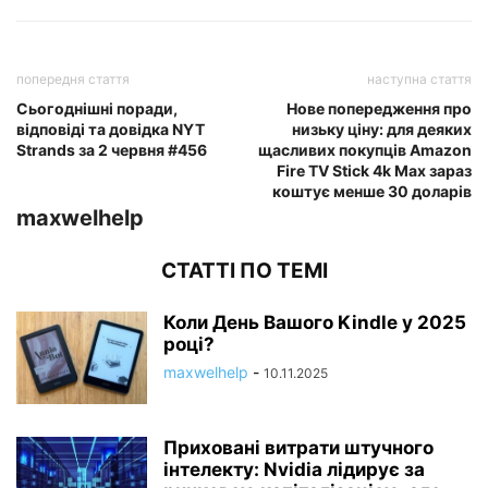
попередня стаття
наступна стаття
Сьогоднішні поради,
Нове попередження про
відповіді та довідка NYT
низьку ціну: для деяких
Strands за 2 червня #456
щасливих покупців Amazon
Fire TV Stick 4k Max зараз
коштує менше 30 доларів
maxwelhelp
СТАТТІ ПО ТЕМІ
Коли День Вашого Kindle у 2025
році?
maxwelhelp
-
10.11.2025
Приховані витрати штучного
інтелекту: Nvidia лідирує за