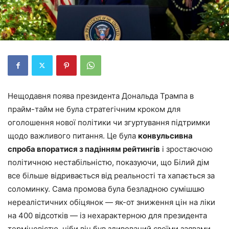
Нещодавня поява президента Дональда Трампа в
прайм-тайм не була стратегічним кроком для
оголошення нової політики чи згуртування підтримки
щодо важливого питання. Це була
конвульсивна
спроба впоратися з падінням рейтингів
і зростаючою
політичною нестабільністю, показуючи, що Білий дім
все більше відривається від реальності та хапається за
соломинку. Сама промова була безладною сумішшю
нереалістичних обіцянок — як-от зниження цін на ліки
на 400 відсотків — із нехарактерною для президента
терміновістю, ніби він був здивований своїми заявами.