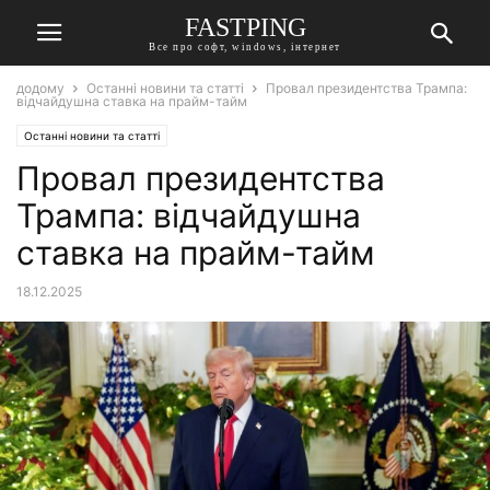
FASTPING
Все про софт, windows, інтернет
додому
Останні новини та статті
Провал президентства Трампа:
відчайдушна ставка на прайм-тайм
Останні новини та статті
Провал президентства
Трампа: відчайдушна
ставка на прайм-тайм
18.12.2025