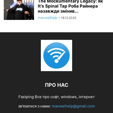
The Mockumentary Legacy: як
It’s Spinal Tap Роба Райнера
назавжди змінив...
maxwelhelp
-
18.12.2025
ПРО НАС
Fastping Все про софт, windows, інтернет
зв'язатися з нами:
maxwelhelp@gmail.com