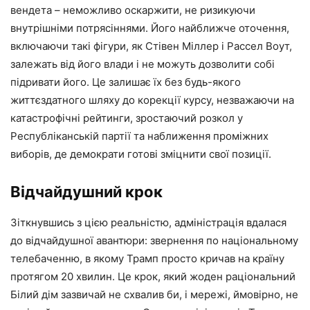
вендета – неможливо оскаржити, не ризикуючи
внутрішніми потрясіннями. Його найближче оточення,
включаючи такі фігури, як Стівен Міллер і Рассел Воут,
залежать від його влади і не можуть дозволити собі
підривати його. Це залишає їх без будь-якого
життєздатного шляху до корекції курсу, незважаючи на
катастрофічні рейтинги, зростаючий розкол у
Республіканській партії та наближення проміжних
виборів, де демократи готові зміцнити свої позиції.
Відчайдушний крок
Зіткнувшись з цією реальністю, адміністрація вдалася
до відчайдушної авантюри: звернення по національному
телебаченню, в якому Трамп просто кричав на країну
протягом 20 хвилин. Це крок, який жоден раціональний
Білий дім зазвичай не схвалив би, і мережі, ймовірно, не