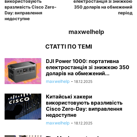
використовують
електростанція зі знижкою
вразливість Cisco Zero-
350 доларів на обмежений
Day: виправлення
період
недоступне
maxwelhelp
СТАТТІ ПО ТЕМІ
DJI Power 1000: портативна
електростанція зі знижкою 350
доларів на обмежений...
maxwelhelp
-
18.12.2025
Китайські хакери
використовують вразливість
Cisco Zero-Day: виправлення
недоступне
maxwelhelp
-
18.12.2025