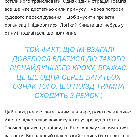
хотіли його транслювати. Однак адміністрація Трампа
все ще має достатньо сили примусу – через погрози
судового переслідування – щоб змусити приватні
організації підкоритися. Логіки? Киньте що-небудь у
стіну і подивіться, що прилипне.
“ТОЙ ФАКТ, ЩО ЇМ ВЗАГАЛІ
ДОВЕЛОСЯ ВДАТИСЯ ДО ТАКОГО
ВІДЧАЙДУШНОГО КРОКУ, ВРАЖАЄ.
ЦЕ ЩЕ ОДНА СЕРЕД БАГАТЬОХ
ОЗНАК ТОГО, ЩО ПОЇЗД ТРАМПА
СХОДИТЬ З РЕЙОК”.
Цей підхід не є стратегічним; він народжується з відчаю.
Але це підкреслює важливу істину: президентство
Трампа прямує до прірви, і в Білого дому закінчуються
варіанти. Випадковий підхід, який колись був новинкою,