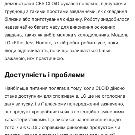
демонстрації CES CLOiD рухався повільно, відчуваючи
труднощі з такими простими завданнями, як складання
білизни або приготування сніданку. Роботу знадобилося
надзвичайно багато часу для виконання основних
завдань, таких як вибір молока з холодильника. Модель
LG «Effortless Home», в якій робот робить усе, поки
люди відпочивають, поки що залишається більш
бажаною, ніж практичною.
Доступність і проблеми
Найбільше питання полягає в тому, коли CLOiD дійсно
стане доступним для споживачів. LG ще не оголосила
дату випуску, і в її власному попередженні зазначено,
що продукт «розробляється» з потенційно зміненими
характеристиками. Це викликає занепокоєння щодо
того, чи є CLOiD справжнім ринковим продуктом чи