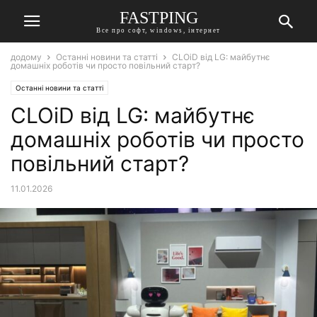
FASTPING
Все про софт, windows, інтернет
додому
Останні новини та статті
CLOiD від LG: майбутнє
домашніх роботів чи просто повільний старт?
Останні новини та статті
CLOiD від LG: майбутнє
домашніх роботів чи просто
повільний старт?
11.01.2026