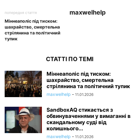
maxwelhelp
попередня стаття
Міннеаполіс під тиском:
шахрайство, смертельна
стрілянина та політичний
тупик
СТАТТІ ПО ТЕМІ
Міннеаполіс під тиском:
шахрайство, смертельна
стрілянина та політичний тупик
maxwelhelp
-
11.01.2026
SandboxAQ стикається з
обвинуваченнями у вимаганні в
скандальному суді від
колишнього...
maxwelhelp
-
11.01.2026