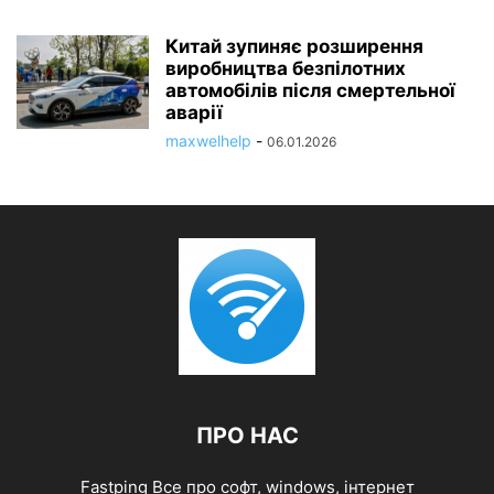
Китай зупиняє розширення
виробництва безпілотних
автомобілів після смертельної
аварії
maxwelhelp
-
06.01.2026
ПРО НАС
Fastping Все про софт, windows, інтернет