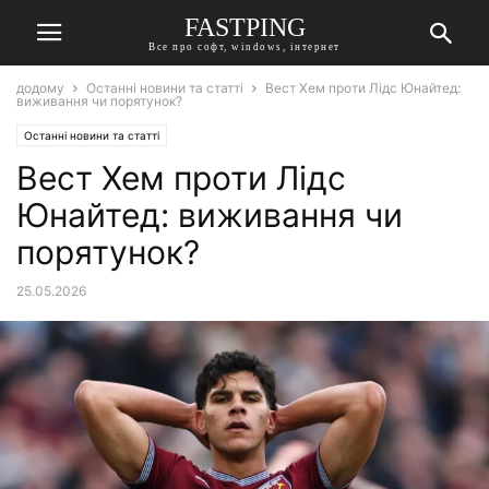
FASTPING
Все про софт, windows, інтернет
додому
Останні новини та статті
Вест Хем проти Лідс Юнайтед:
виживання чи порятунок?
Останні новини та статті
Вест Хем проти Лідс
Юнайтед: виживання чи
порятунок?
25.05.2026