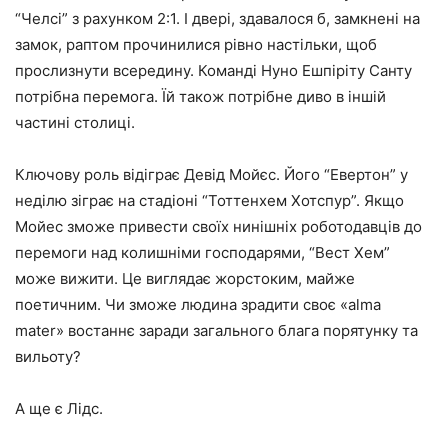
“Челсі” з рахунком 2:1. І двері, здавалося б, замкнені на
замок, раптом прочинилися рівно настільки, щоб
прослизнути всередину. Команді Нуно Ешпіріту Санту
потрібна перемога. Їй також потрібне диво в іншій
частині столиці.
Ключову роль відіграє Девід Мойєс. Його “Евертон” у
неділю зіграє на стадіоні “Тоттенхем Хотспур”. Якщо
Мойес зможе привести своїх нинішніх роботодавців до
перемоги над колишніми господарями, “Вест Хем”
може вижити. Це виглядає жорстоким, майже
поетичним. Чи зможе людина зрадити своє «alma
mater» востаннє заради загального блага порятунку та
вильоту?
А ще є Лідс.