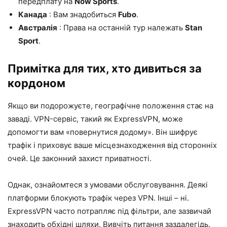
передплату на
Now Sports
.
Канада
: Вам знадобиться
Fubo
.
Австралія
: Права на останній тур належать
Stan
Sport
.
Примітка для тих, хто дивиться за
кордоном
Якщо ви подорожуєте, географічне положення стає на
заваді. VPN-сервіс, такий як ExpressVPN, може
допомогти вам «повернутися додому». Він шифрує
трафік і приховує ваше місцезнаходження від сторонніх
очей. Це законний захист приватності.
Однак, ознайомтеся з умовами обслуговування. Деякі
платформи блокують трафік через VPN. Інші – ні.
ExpressVPN часто потрапляє під фільтри, але зазвичай
знаходить обхідні шляхи. Вивчіть питання заздалегідь.