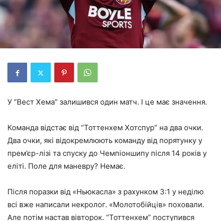
У “Вест Хема” залишився один матч. І це має значення.
Команда відстає від “Тоттенхем Хотспур” на два очки.
Два очки, які відокремлюють команду від порятунку у
прем’єр-лізі та спуску до Чемпіоншипу після 14 років у
еліті. Поле для маневру? Немає.
Після поразки від «Ньюкасла» з рахунком 3:1 у неділю
всі вже написали некролог. «Молотобійців» поховали.
Але потім настав вівторок. “Тоттенхем” поступився