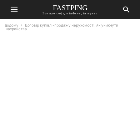
FASTPING
Все про софт, windows, інтернет
додому
Договір купівлі-продажу нерухомості: як уникнути
шахрайства