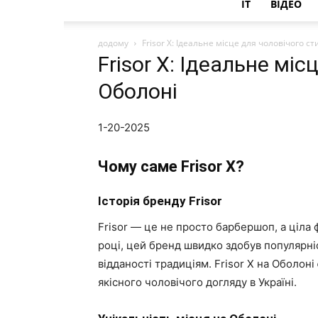
IT
ВІДЕО
додому
Frisor X: Ідеальне місце для чоловічого с
Frisor X: Ідеальне мі
Оболоні
1-20-2025
Чому саме Frisor X?
Історія бренду Frisor
Frisor — це не просто барбершоп, а ціла 
році, цей бренд швидко здобув популярніс
відданості традиціям. Frisor X на Оболон
якісного чоловічого догляду в Україні.