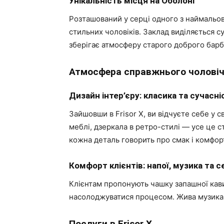
Унікальність місця на Оболоні
Розташований у серці одного з наймальов
стильних чоловіків. Заклад виділяється 
зберігає атмосферу старого доброго бар
Атмосфера справжнього чоловіч
Дизайн інтер’єру: класика та сучасні
Зайшовши в Frisor X, ви відчуєте себе у св
меблі, дзеркала в ретро-стилі — усе це 
кожна деталь говорить про смак і комфор
Комфорт клієнтів: напої, музика та с
Клієнтам пропонують чашку запашної кави
насолоджуватися процесом. Жива музика 
Послуги в Frisor X