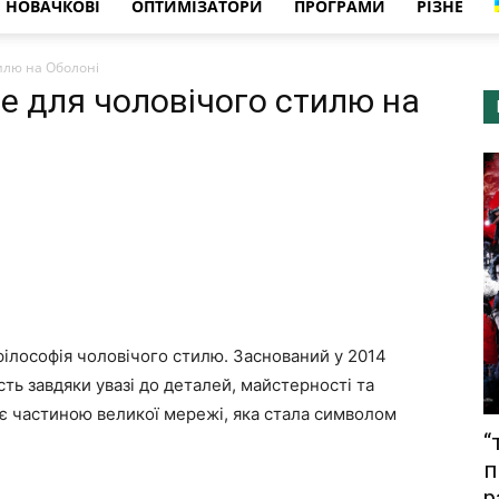
НОВАЧКОВІ
ОПТИМІЗАТОРИ
ПРОГРАМИ
РІЗНЕ
тилю на Оболоні
сце для чоловічого стилю на
філософія чоловічого стилю. Заснований у 2014
ть завдяки увазі до деталей, майстерності та
і є частиною великої мережі, яка стала символом
“
п
р