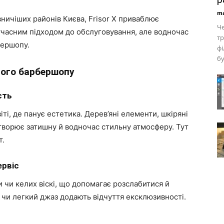
ma
ничіших районів Києва, Frisor X приваблює
Че
сучасним підходом до обслуговування, але водночас
тр
бершопу.
фі
бу
ого барбершопу
сть
іті, де панує естетика. Дерев’яні елементи, шкіряні
створює затишну й водночас стильну атмосферу. Тут
т.
ервіс
 чи келих віскі, що допомагає розслабитися й
чи легкий джаз додають відчуття ексклюзивності.