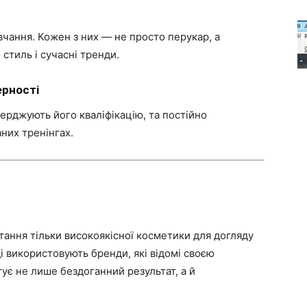
авчання. Кожен з них — не просто перукар, а
 стиль і сучасні тренди.
ерності
верджують його кваліфікацію, та постійно
них тренінгах.
тання тільки високоякісної косметики для догляду
і використовують бренди, які відомі своєю
ує не лише бездоганний результат, а й