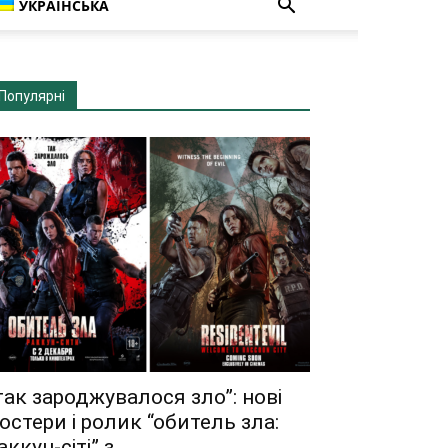
УКРАЇНСЬКА
Популярні
так зароджувалося зло”: нові
остери і ролик “обитель зла:
аккун-сіті” з...