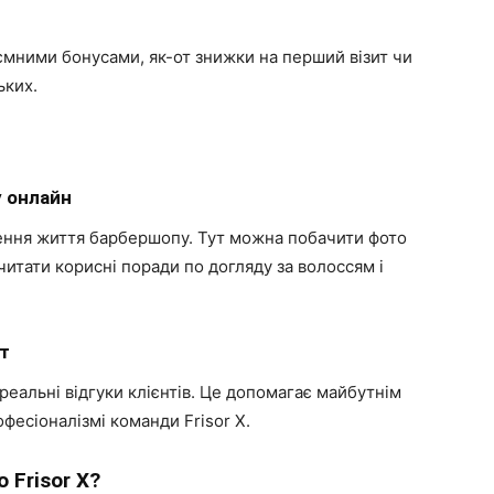
мними бонусами, як-от знижки на перший візит чи
ьких.
у онлайн
ження життя барбершопу. Тут можна побачити фото
очитати корисні поради по догляду за волоссям і
іт
еальні відгуки клієнтів. Це допомагає майбутнім
офесіоналізмі команди Frisor X.
 Frisor X?