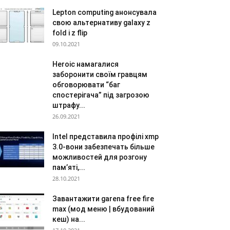
Lepton computing анонсувала
свою альтернативу galaxy z
fold і z flip
09.10.2021
Heroic намагалися
заборонити своїм гравцям
обговорювати “баг
спостерігача” під загрозою
штрафу...
26.09.2021
Intel представила профілі xmp
3.0-вони забезпечать більше
можливостей для розгону
пам’яті,...
28.10.2021
Завантажити garena free fire
max (мод меню | вбудований
кеш) на...