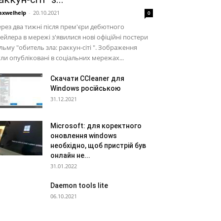
xwelhelp
-
20.10.2021
0
рез два тижні після прем'єри дебютного
ейлера в мережі з'явилися нові офіційні постери
льму "обитель зла: раккун-сіті ". Зображення
ли опубліковані в соціальних мережах...
Скачати CCleaner для
Windows російською
31.12.2021
Microsoft: для коректного
оновлення windows
необхідно, щоб пристрій був
онлайн не...
31.01.2022
Daemon tools lite
06.10.2021