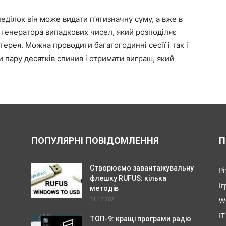
ділок він може видати п’ятизначну суму, а вже в
 генератора випадкових чисел, який розподіляє
ерея. Можна проводити багатогодинні сесії і так і
 пару десятків спинив і отримати виграш, який
.
ПОПУЛЯРНІ ПОВІДОМЛЕННЯ
П
Створюємо завантажувальну
Р
флешку RUFUS: кілька
Іг
методів
31.12.2021
W
IT
ТОП-9: кращі програми радіо