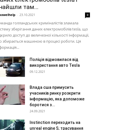
найшли там...
xwelhelp
-
23.10.2021
0
манда голландських криміналістів зламала
стему зберігання даних електромобілів tesla, що
дкрило доступ до величезної кількості інформації,
 збирається машиною в процесі роботи. Ця
формація...
Поліція відмовилася від
використання авто Tesla
09.12.2021
Влада сша примусить
учасників ринку розкрити
інформацію, яка допоможе
боротися з...
24.09.2021
Instinction переходить на
unreal engine 5; трасування