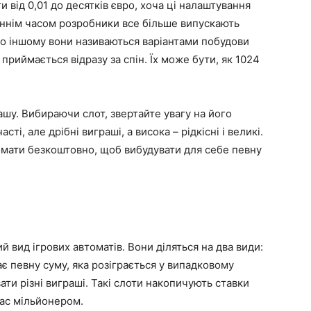
 від 0,01 до десятків євро, хоча ці налаштування
аннім часом розробники все більше випускають
 По іншому вони називаються варіантами побудови
 приймається відразу за спін. Їх може бути, як 1024
шу. Вибираючи слот, звертайте увагу на його
ті, але дрібні виграші, а висока – рідкісні і великі.
томати безкоштовно, щоб вибудувати для себе певну
 вид ігрових автоматів. Вони діляться на два види:
є певну суму, яка розіграється у випадковому
ти різні виграші. Такі слоти накопичують ставки
вас мільйонером.