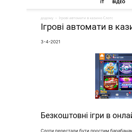
IT
ВІДЕО
додому
Ігрові автомати в казино Слотс
Ігрові автомати в ка
3-4-2021
Безкоштовні ігри в онла
Слоти перестали бути простим барабанам