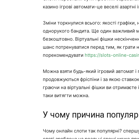
казино ігрові автомати-це веселі азартні 
Зміни торкнулися всього: якості графіки,
однорукого бандита. Ще один важливий м
безкоштовно. Віртуальні фішки нескінченн
шанс потренуватися перед тим, як грати 
порекомендувати
https://slots-online-cas
Можна взяти будь-який ігровий автомат і 
продовжуються фріспіни і за якою ставко
граючи на віртуальні фішки ви отримаєте 
таки витягти можна.
У чому причина популяр
Чому онлайн слоти так популярні? спершу
слоті зроблена на реальні гроші може пр