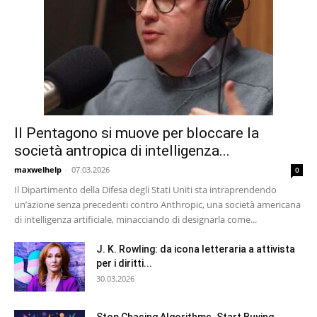
Il Pentagono si muove per bloccare la
società antropica di intelligenza...
maxwelhelp
-
07.03.2026
0
Il Dipartimento della Difesa degli Stati Uniti sta intraprendendo
un’azione senza precedenti contro Anthropic, una società americana
di intelligenza artificiale, minacciando di designarla come...
J. K. Rowling: da icona letteraria a attivista
per i diritti...
30.03.2026
Stop Chasing Algorithms. Start Buying