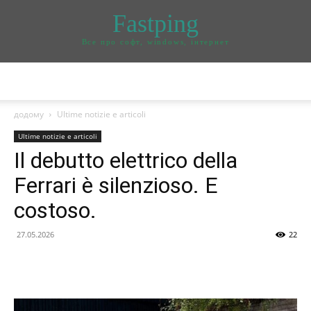
Fastping
Все про софт, windows, інтернет
додому
Ultime notizie e articoli
Ultime notizie e articoli
Il debutto elettrico della
Ferrari è silenzioso. E
costoso.
27.05.2026
22