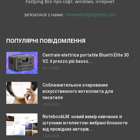
Fastping Все про софт, windows, інтернет
зв'язатися з нами:
maxwelhelp@gmail.com
ПОПУЛЯРНІ ПОВІДОМЛЕННЯ
Centrale elettrica portatile Bluetti Elite 30
V2: il prezzo più basso...
07.11.2025
Соблазнительное очарование
искусственного интеллекта для
писателя
18.07.2025
NotebookLM: новий вимір навчання зі
штучним інтелектом-вибрані блокноти
від провідних авторів...
14.07.2025