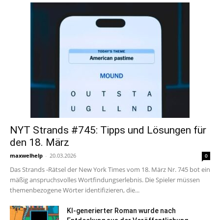
NYT Strands #745: Tipps und Lösungen für
den 18. März
maxwelhelp
-
20.03.2026
0
Das Strands -Rätsel der New York Times vom 18. März Nr. 745 bot ein
mäßig anspruchsvolles Wortfindungserlebnis. Die Spieler müssen
themenbezogene Wörter identifizieren, die...
KI-generierter Roman wurde nach