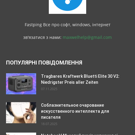
Fastping Все про софт, windows, інтернет
зв'язатися з нами:
maxwelhelp@gmail.com
ПОПУЛЯРНІ ПОВІДОМЛЕННЯ
Tragbares Kraftwerk Bluetti Elite 30 V2:
Niedrigster Preis aller Zeiten
07.11.2025
Соблазнительное очарование
искусственного интеллекта для
писателя
18.07.2025