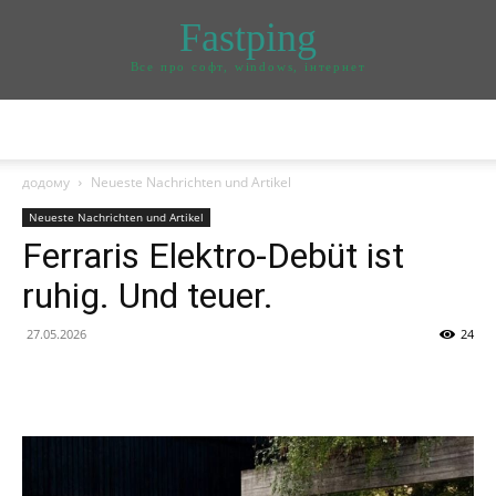
Fastping
Все про софт, windows, інтернет
додому
Neueste Nachrichten und Artikel
Neueste Nachrichten und Artikel
Ferraris Elektro-Debüt ist
ruhig. Und teuer.
27.05.2026
24