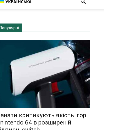
УКРАЇНСЬКА
Популярні
анати критикують якість ігор
 nintendo 64 в розширеній
ідписці switch...