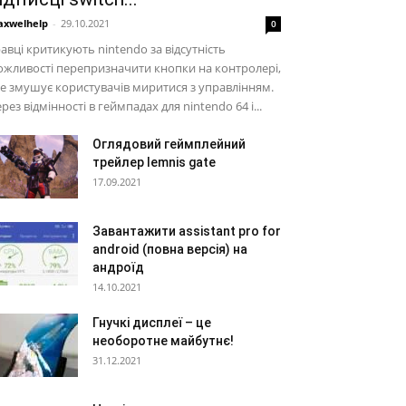
xwelhelp
-
29.10.2021
0
авці критикують nintendo за відсутність
жливості перепризначити кнопки на контролері,
е змушує користувачів миритися з управлінням.
рез відмінності в геймпадах для nintendo 64 і...
Оглядовий геймплейний
трейлер lemnis gate
17.09.2021
Завантажити assistant pro for
android (повна версія) на
андроїд
14.10.2021
Гнучкі дисплеї – це
необоротне майбутнє!
31.12.2021