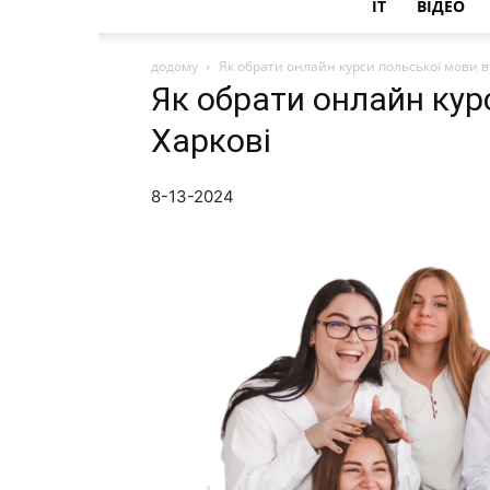
IT
ВІДЕО
додому
Як обрати онлайн курси польської мови в
Як обрати онлайн кур
Харкові
8-13-2024