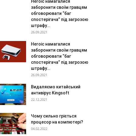
Heroic намагалися
заборонити своїм гравцям
обговорювати “баг
спостерігача” під загрозою
штрафу...
26.09.2021
Heroic намагалися
заборонити своїм гравцям
обговорювати “баг
спостерігача” під загрозою
штрафу...
26.09.2021
Видаляємо китайський
антивірус Kingsoft
22.12.2021
Чому сильно гріється
процесор на компютері?
04.02.2022