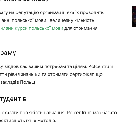
гу на репутацію організації, яка їх проводить.
анні польської мови і величезну кількість
нлайн курси польської мови
для отримання
граму
 відповідає вашим потребам та цілям. Polcentrum
ти рівня знань В2 та отримати сертифікат, що
закладів Польщі.
тудентів
 сказати про якість навчання. Polcentrum має багато
ективність їхніх методів.