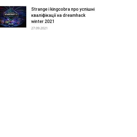
Strange і kingcobra про успішні
кваліфікації на dreamhack
winter 2021
27.09.2021