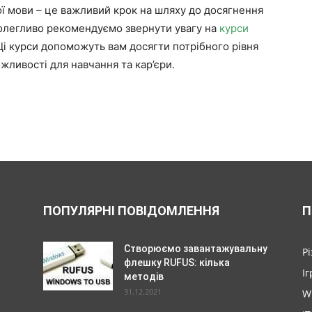
ї мови – це важливий крок на шляху до досягнення
полегливо рекомендуємо звернути увагу на
курси
Ці курси допоможуть вам досягти потрібного рівня
можливості для навчання та кар’єри.
ПОПУЛЯРНІ ПОВІДОМЛЕННЯ
П
Створюємо завантажувальну
Р
флешку RUFUS: кілька
Іг
методів
31.12.2021
W