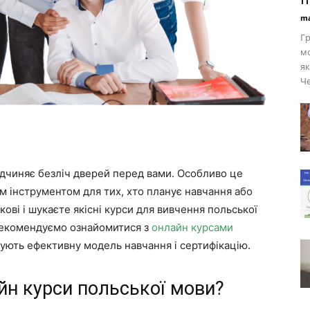
ma
Гр
мо
як
Че
відчиняє безліч дверей перед вами. Особливо це
им інструментом для тих, хто планує навчання або
ові і шукаєте якісні курси для вивчення польської
, рекомендуємо ознайомитися з
онлайн курсами
нують ефективну модель навчання і сертифікацію.
йн курси польської мови?