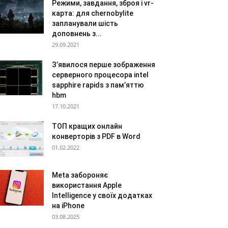
Режими, завдання, зброя і vr-
карта: для chernobylite
запланували шість
доповнень з...
29.09.2021
З’явилося перше зображення
серверного процесора intel
sapphire rapids з пам’яттю
hbm
17.10.2021
ТОП кращих онлайн
конверторів з PDF в Word
01.02.2022
Meta забороняє
використання Apple
Intelligence у своїх додатках
на iPhone
03.08.2025