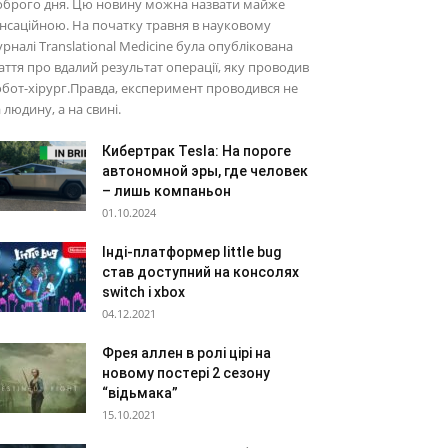
оброго дня. Цю новину можна назвати майже
нсаційною. На початку травня в науковому
рналі Translational Medicine була опублікована
аття про вдалий результат операції, яку проводив
бот-хірург.Правда, експеримент проводився не
 людину, а на свині.
Кибертрак Tesla: На пороге
автономной эры, где человек
– лишь компаньон
01.10.2024
Інді-платформер little bug
став доступний на консолях
switch і xbox
04.12.2021
Фрея аллен в ролі цірі на
новому постері 2 сезону
“відьмака”
15.10.2021