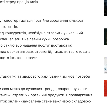
ті серед працівників.
г спостерігається постійне зростання кількості
 клієнтів.
ед конкурентів, необхідно створити унікальний
пеціалізація на певній кухні, розробка
го стилю або надання послуг доставки їжі.
их маркетингових стратегій, таких як таргетована
раця з інфлюенсерами.
тавки їжі та здорового харчування змінює потреби
и свої меню до сучасних трендів, запропонувавши
ганські страви чи органічні продукти. Впровадження
звиток онлайн-замовлень стане важливою складовою