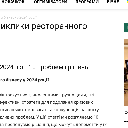
НОВАЧКОВІ
ОПТИМІЗАТОРИ
ПРОГРАМИ
РІЗНЕ
 бізнесу у 2024 році?
виклики ресторанного
2024: топ-10 проблем і рішень
о бізнесу у 2024 році?
 зіштовхується з численними труднощами, які
ефективні стратегії для подолання кризових
поживацьких перевагах та конкуренція на ринку
Р
ажливих проблем. У цій статті ми розглянемо 10
ma
та пропонуємо рішення, що можуть допомогти у їх