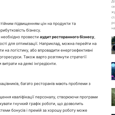
Д
се
жу
ст
ро
тійним підвищенням цін на продукти та
на
рибутковість бізнесу.
и необхідно провести
аудит ресторанного бізнесу
,
ості для оптимізації. Наприклад, можна перейти на
ти на логістику, або впровадити енергоефективні
ргоресурси. Також варто розглянути стратегії
витрати на деякі інгредієнти.
рацівників, багато ресторанів мають проблеми з
ищення кваліфікації персоналу, створюючи програми
жувати гнучкий графік роботи, що дозволить
стеми бонусів і премій за хорошу роботу може