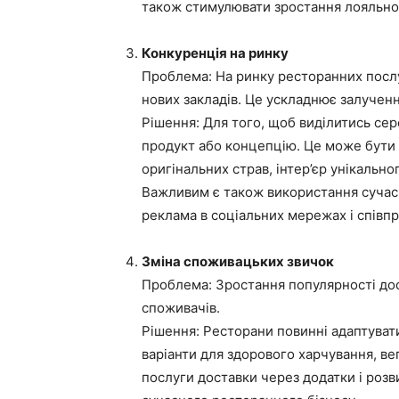
також стимулювати зростання лояльнос
Конкуренція на ринку
Проблема: На ринку ресторанних послу
нових закладів. Це ускладнює залучення
Рішення: Для того, щоб виділитись сер
продукт або концепцію. Це може бути с
оригінальних страв, інтер’єр унікально
Важливим є також використання сучасн
реклама в соціальних мережах і співп
Зміна споживацьких звичок
Проблема: Зростання популярності дос
споживачів.
Рішення: Ресторани повинні адаптуват
варіанти для здорового харчування, ве
послуги доставки через додатки і ро