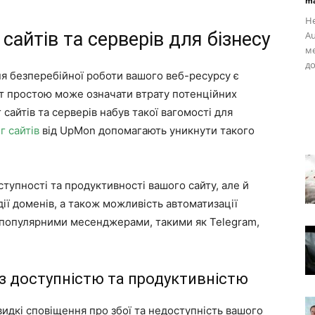
ma
Не
сайтів та серверів для бізнесу
A
ме
до
я безперебійної роботи вашого веб-ресурсу є
т простою може означати втрату потенційних
 сайтів та серверів набув такої вагомості для
г сайтів
від UpMon допомагають уникнути такого
тупності та продуктивності вашого сайту, але й
ії доменів, а також можливість автоматизації
з популярними месенджерами, такими як Telegram,
з доступністю та продуктивністю
идкі сповіщення про збої та недоступність вашого