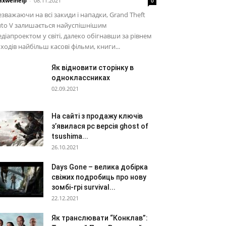
xwelhelp
-
08.11.2021
0
зважаючи на всі закиди і нападки, Grand Theft
uto V залишається найуспішнішим
діапроектом у світі, далеко обігнавши за рівнем
ходів найбільш касові фільми, книги...
Як відновити сторінку в
одноклассниках
02.09.2021
На сайті з продажу ключів
з’явилася pc версія ghost of
tsushima...
26.10.2021
Days Gone – велика добірка
свіжих подробиць про нову
зомбі-грі survival...
22.12.2021
Як транслювати “Конклав”: