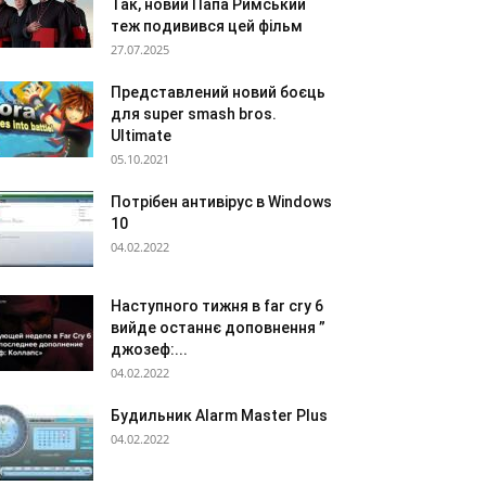
Так, новий Папа Римський
теж подивився цей фільм
27.07.2025
Представлений новий боєць
для super smash bros.
Ultimate
05.10.2021
Потрібен антивірус в Windows
10
04.02.2022
Наступного тижня в far cry 6
вийде останнє доповнення ”
джозеф:...
04.02.2022
Будильник Alarm Master Plus
04.02.2022