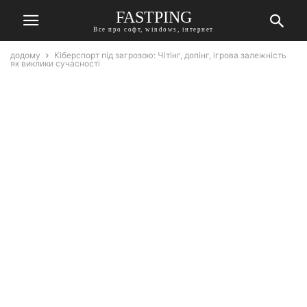
FASTPING
Все про софт, windows, інтернет
додому
Кіберспорт під загрозою: Чітінг, допінг, ігрова залежність
як виклики сучасності