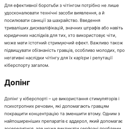
Для ефективної боротьби з чітінгом потрібно не лише
удосконалювати технічні засоби виявлення, а й
посилювати санкції за шахрайство. Введення
триваліших дискваліфікацій, значних штрафів або навіть
юридичних наслідків для тих, хто використовує чіти,
може мати істотний стримуючий ефект. Важливо також
підвищувати обізнаність гравців, особливо молодих, про
негативні наслідки чітінгу для їх кар’єри і репутації
кіберспорту загалом.
Допінг
Допінг у кіберспорті – це використання стимуляторів і
психотропних речовин, які допомагають гравцям
покращити концентрацію та зменшити втому. Одним з
найпоширеніших препаратів є аддерол, який допомагає
зосередитися, але може викликати серйозні проблеми