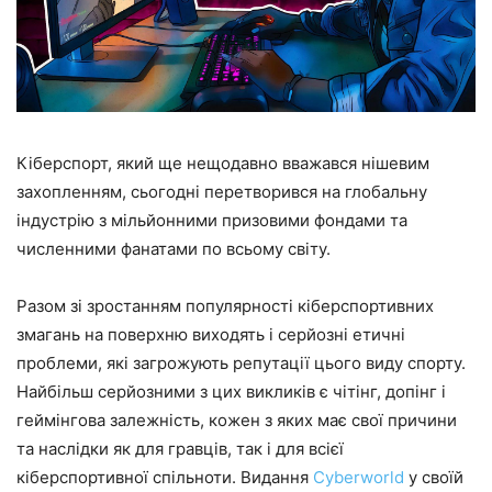
Кіберспорт, який ще нещодавно вважався нішевим
захопленням, сьогодні перетворився на глобальну
індустрію з мільйонними призовими фондами та
численними фанатами по всьому світу.
Разом зі зростанням популярності кіберспортивних
змагань на поверхню виходять і серйозні етичні
проблеми, які загрожують репутації цього виду спорту.
Найбільш серйозними з цих викликів є чітінг, допінг і
геймінгова залежність, кожен з яких має свої причини
та наслідки як для гравців, так і для всієї
кіберспортивної спільноти. Видання
Cyberworld
у своїй